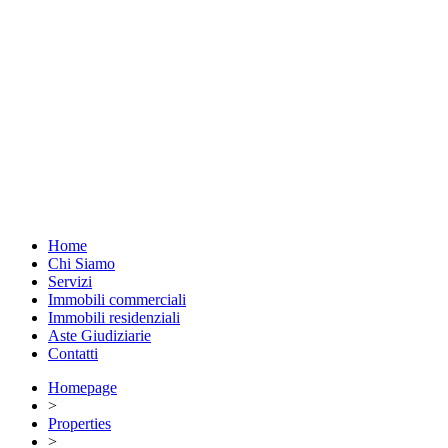
Home
Chi Siamo
Servizi
Immobili commerciali
Immobili residenziali
Aste Giudiziarie
Contatti
Homepage
>
Properties
>