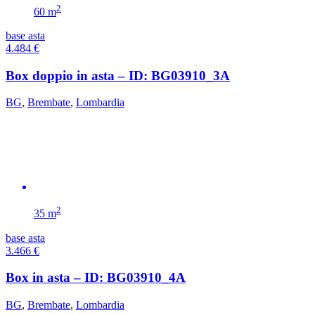
2
60 m
base asta
4.484
€
Box doppio in asta – ID: BG03910_3A
BG
,
Brembate
,
Lombardia
2
35 m
base asta
3.466
€
Box in asta – ID: BG03910_4A
BG
,
Brembate
,
Lombardia