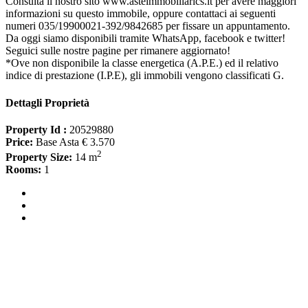
Consulta il nostro sito www.asteimmobiliarics.it per avere maggiori
informazioni su questo immobile, oppure contattaci ai seguenti
numeri 035/19900021-392/9842685 per fissare un appuntamento.
Da oggi siamo disponibili tramite WhatsApp, facebook e twitter!
Seguici sulle nostre pagine per rimanere aggiornato!
*Ove non disponibile la classe energetica (A.P.E.) ed il relativo
indice di prestazione (I.P.E), gli immobili vengono classificati G.
Dettagli Proprietà
Property Id :
20529880
Price:
Base Asta € 3.570
2
Property Size:
14 m
Rooms:
1