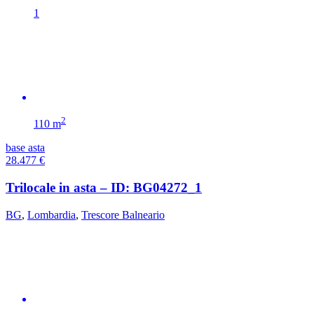
1
2
110 m
base asta
28.477
€
Trilocale in asta – ID: BG04272_1
BG
,
Lombardia
,
Trescore Balneario