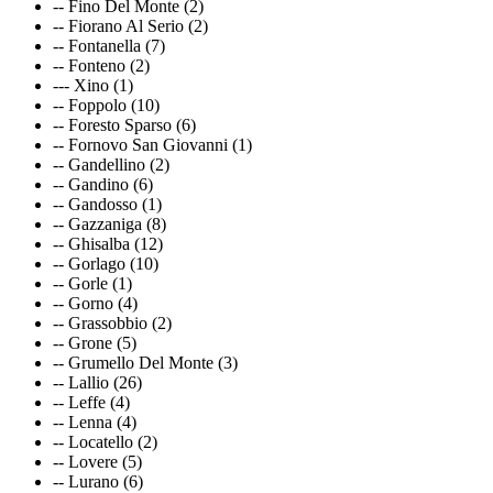
-- Fino Del Monte (2)
-- Fiorano Al Serio (2)
-- Fontanella (7)
-- Fonteno (2)
--- Xino (1)
-- Foppolo (10)
-- Foresto Sparso (6)
-- Fornovo San Giovanni (1)
-- Gandellino (2)
-- Gandino (6)
-- Gandosso (1)
-- Gazzaniga (8)
-- Ghisalba (12)
-- Gorlago (10)
-- Gorle (1)
-- Gorno (4)
-- Grassobbio (2)
-- Grone (5)
-- Grumello Del Monte (3)
-- Lallio (26)
-- Leffe (4)
-- Lenna (4)
-- Locatello (2)
-- Lovere (5)
-- Lurano (6)