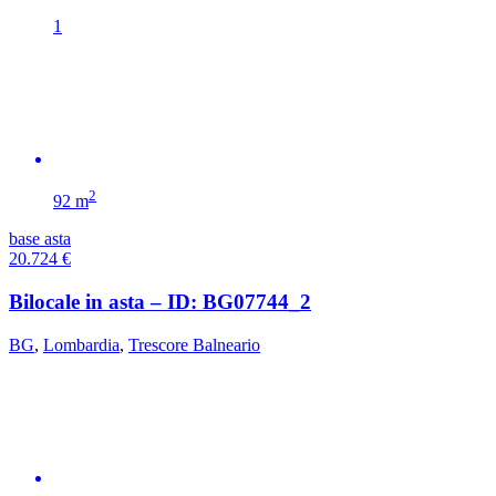
1
2
92 m
base asta
20.724
€
Bilocale in asta – ID: BG07744_2
BG
,
Lombardia
,
Trescore Balneario