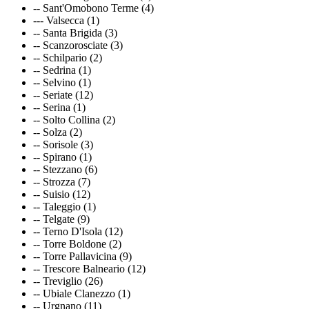
-- Sant'Omobono Terme (4)
--- Valsecca (1)
-- Santa Brigida (3)
-- Scanzorosciate (3)
-- Schilpario (2)
-- Sedrina (1)
-- Selvino (1)
-- Seriate (12)
-- Serina (1)
-- Solto Collina (2)
-- Solza (2)
-- Sorisole (3)
-- Spirano (1)
-- Stezzano (6)
-- Strozza (7)
-- Suisio (12)
-- Taleggio (1)
-- Telgate (9)
-- Terno D'Isola (12)
-- Torre Boldone (2)
-- Torre Pallavicina (9)
-- Trescore Balneario (12)
-- Treviglio (26)
-- Ubiale Clanezzo (1)
-- Urgnano (11)