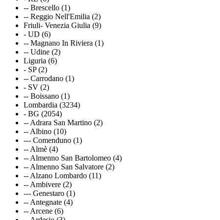
-- Brescello (1)
-- Reggio Nell'Emilia (2)
Friuli- Venezia Giulia (9)
- UD (6)
-- Magnano In Riviera (1)
-- Udine (2)
Liguria (6)
- SP (2)
-- Carrodano (1)
- SV (2)
-- Boissano (1)
Lombardia (3234)
- BG (2054)
-- Adrara San Martino (2)
-- Albino (10)
--- Comenduno (1)
-- Almè (4)
-- Almenno San Bartolomeo (4)
-- Almenno San Salvatore (2)
-- Alzano Lombardo (11)
-- Ambivere (2)
--- Genestaro (1)
-- Antegnate (4)
-- Arcene (6)
-- Ardesio (3)