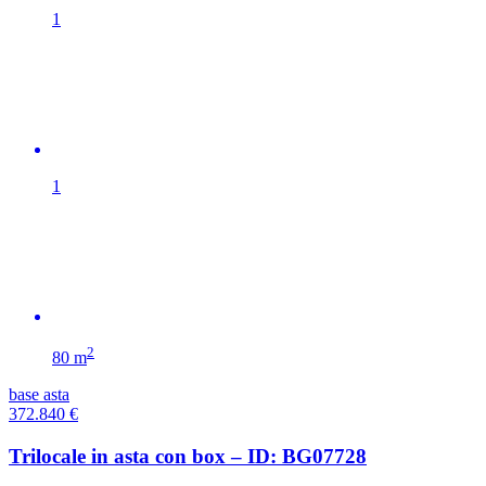
1
1
2
80 m
base asta
372.840
€
Trilocale in asta con box – ID: BG07728