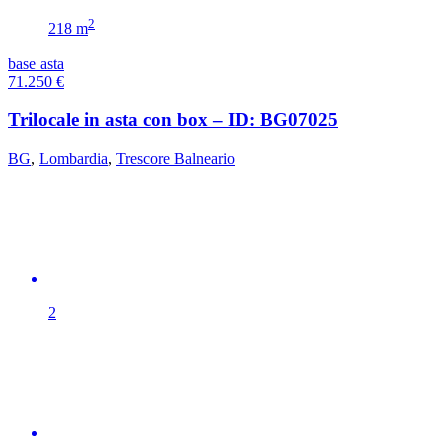
2
218 m
base asta
71.250
€
Trilocale in asta con box – ID: BG07025
BG
,
Lombardia
,
Trescore Balneario
2