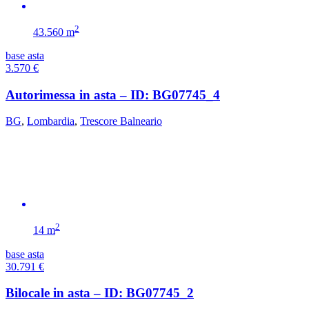
2
43.560 m
base asta
3.570
€
Autorimessa in asta – ID: BG07745_4
BG
,
Lombardia
,
Trescore Balneario
2
14 m
base asta
30.791
€
Bilocale in asta – ID: BG07745_2