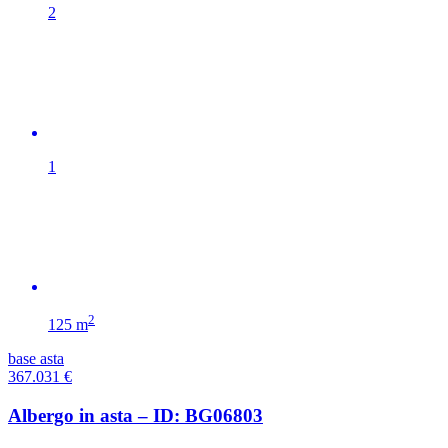
2
1
2
125 m
base asta
367.031
€
Albergo in asta – ID: BG06803