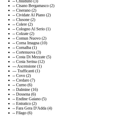
-- Chiuduno (3)
-- Cisano Bergamasco (2)
-- Ciserano (2)
-- Cividate Al Piano (2)
-- Clusone (2)
-- Colere (2)
-- Cologno Al Serio (1)
-- Colzate (2)
-- Comun Nuovo (2)
-- Corna Imagna (10)
-- Cornalba (1)
-- Cortenuova (3)
-- Costa Di Mezzate (5)
-- Costa Serina (12)
--- Ascensione (1)
--- Trafficanti (1)
-- Covo (2)
-- Credaro (7)
-- Curno (6)
-- Dalmine (16)
-- Dossena (6)
-- Endine Gaiano (5)
-- Entratico (2)
-- Fara Gera D'Adda (4)
-- Filago (6)