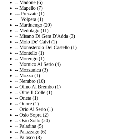
-- Madone (6)
-- Mapello (7)
--- Prezzate (1)
--- Volpera (1)
-- Martinengo (20)
-- Medolago (11)
-- Misano Di Gera D'Adda (3)
-- Moio De' Calvi (1)
-- Monasterolo Del Castello (1)
-- Montello (1)
-- Morengo (1)
-- Mornico Al Serio (4)
-- Mozzanica (3)
-- Mozzo (1)
-- Nembro (10)
-- Olmo Al Brembo (1)
-- Oltre Il Colle (1)
-- Oneta (1)
-- Onore (1)
-- Orio Al Serio (1)
-- Osio Sopra (2)
-- Osio Sotto (20)
-- Paladina (5)
-- Palazzago (6)
-- Palosco (8)