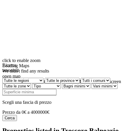
click to enable zoom
Ricerca
Loading Maps
immobili
We didn't find any results
open map
View
Roadmap
Satellite
Hybrid
Terrain
My Location
Fullscreen
Prev
Next
Scegli una fascia di prezzo
Prezzo da 0€ a 4000000€
Properties listed in Trescore Balneario