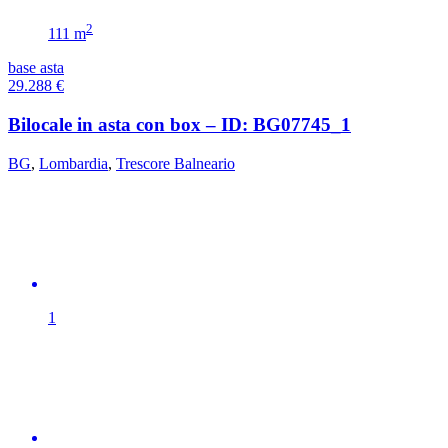
2
111 m
base asta
29.288
€
Bilocale in asta con box – ID: BG07745_1
BG
,
Lombardia
,
Trescore Balneario
1