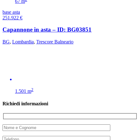
67 m
base asta
251.922
€
Capannone in asta – ID: BG03851
BG
,
Lombardia
,
Trescore Balneario
2
1.501 m
Richiedi informazioni