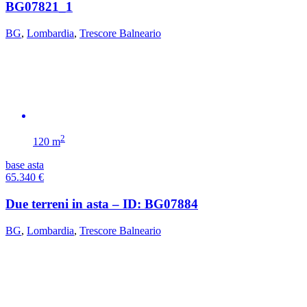
BG07821_1
BG
,
Lombardia
,
Trescore Balneario
2
120 m
base asta
65.340
€
Due terreni in asta – ID: BG07884
BG
,
Lombardia
,
Trescore Balneario