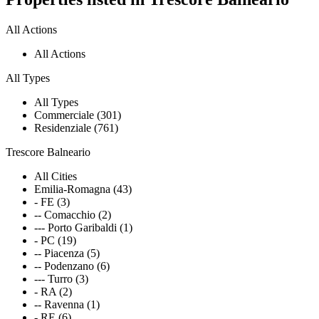
All Actions
All Actions
All Types
All Types
Commerciale (301)
Residenziale (761)
Trescore Balneario
All Cities
Emilia-Romagna (43)
- FE (3)
-- Comacchio (2)
--- Porto Garibaldi (1)
- PC (19)
-- Piacenza (5)
-- Podenzano (6)
--- Turro (3)
- RA (2)
-- Ravenna (1)
- RE (6)