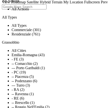
All Actions
View
Roadmap
Satellite
Hybrid
Terrain
My Location
Fullscreen
Prev
All Actions
All Types
All Types
Commerciale (301)
Residenziale (761)
Grassobbio
All Cities
Emilia-Romagna (43)
- FE (3)
-- Comacchio (2)
--- Porto Garibaldi (1)
- PC (19)
-- Piacenza (5)
-- Podenzano (6)
--- Turro (3)
- RA (2)
-- Ravenna (1)
- RE (6)
-- Brescello (1)
-- Reggio Nell'Emilia (2)