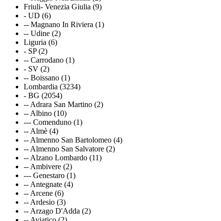
Friuli- Venezia Giulia (9)
- UD (6)
-- Magnano In Riviera (1)
-- Udine (2)
Liguria (6)
- SP (2)
-- Carrodano (1)
- SV (2)
-- Boissano (1)
Lombardia (3234)
- BG (2054)
-- Adrara San Martino (2)
-- Albino (10)
--- Comenduno (1)
-- Almè (4)
-- Almenno San Bartolomeo (4)
-- Almenno San Salvatore (2)
-- Alzano Lombardo (11)
-- Ambivere (2)
--- Genestaro (1)
-- Antegnate (4)
-- Arcene (6)
-- Ardesio (3)
-- Arzago D'Adda (2)
-- Aviatico (2)