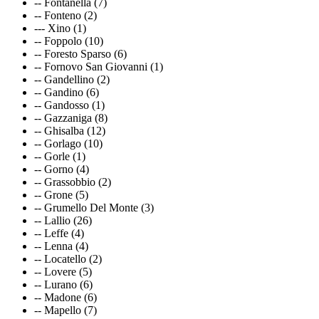
-- Fontanella (7)
-- Fonteno (2)
--- Xino (1)
-- Foppolo (10)
-- Foresto Sparso (6)
-- Fornovo San Giovanni (1)
-- Gandellino (2)
-- Gandino (6)
-- Gandosso (1)
-- Gazzaniga (8)
-- Ghisalba (12)
-- Gorlago (10)
-- Gorle (1)
-- Gorno (4)
-- Grassobbio (2)
-- Grone (5)
-- Grumello Del Monte (3)
-- Lallio (26)
-- Leffe (4)
-- Lenna (4)
-- Locatello (2)
-- Lovere (5)
-- Lurano (6)
-- Madone (6)
-- Mapello (7)