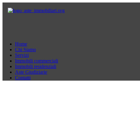
Home
Chi Siamo
Servizi
Immobili commerciali
Immobili residenziali
Aste Giudiziarie
Contatti