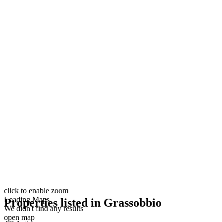
click to enable zoom
Loading Maps
Properties listed in Grassobbio
We didn't find any results
open map