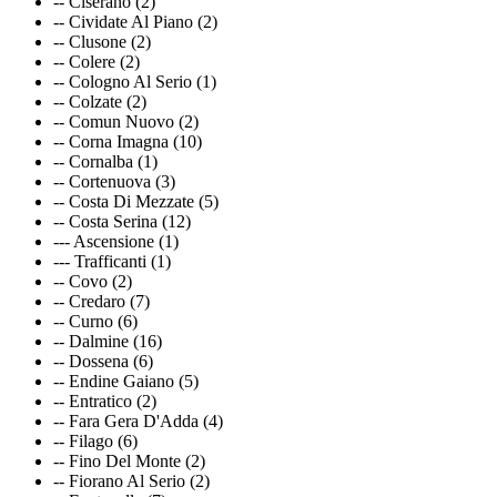
-- Ciserano (2)
-- Cividate Al Piano (2)
-- Clusone (2)
-- Colere (2)
-- Cologno Al Serio (1)
-- Colzate (2)
-- Comun Nuovo (2)
-- Corna Imagna (10)
-- Cornalba (1)
-- Cortenuova (3)
-- Costa Di Mezzate (5)
-- Costa Serina (12)
--- Ascensione (1)
--- Trafficanti (1)
-- Covo (2)
-- Credaro (7)
-- Curno (6)
-- Dalmine (16)
-- Dossena (6)
-- Endine Gaiano (5)
-- Entratico (2)
-- Fara Gera D'Adda (4)
-- Filago (6)
-- Fino Del Monte (2)
-- Fiorano Al Serio (2)