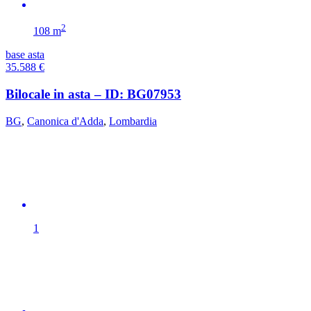
2
108 m
base asta
35.588
€
Bilocale in asta – ID: BG07953
BG
,
Canonica d'Adda
,
Lombardia
1