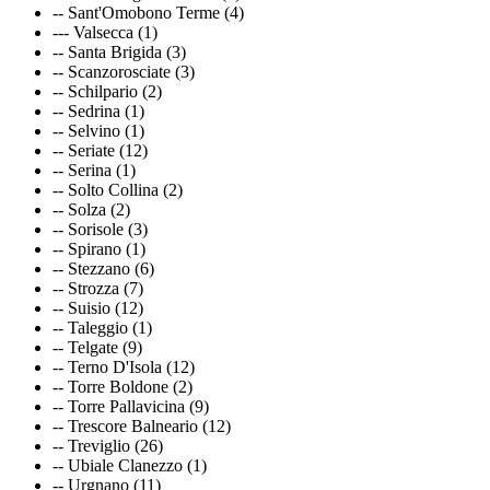
-- Sant'Omobono Terme (4)
--- Valsecca (1)
-- Santa Brigida (3)
-- Scanzorosciate (3)
-- Schilpario (2)
-- Sedrina (1)
-- Selvino (1)
-- Seriate (12)
-- Serina (1)
-- Solto Collina (2)
-- Solza (2)
-- Sorisole (3)
-- Spirano (1)
-- Stezzano (6)
-- Strozza (7)
-- Suisio (12)
-- Taleggio (1)
-- Telgate (9)
-- Terno D'Isola (12)
-- Torre Boldone (2)
-- Torre Pallavicina (9)
-- Trescore Balneario (12)
-- Treviglio (26)
-- Ubiale Clanezzo (1)
-- Urgnano (11)