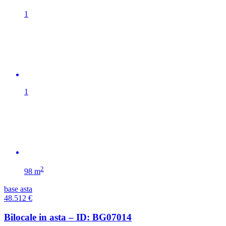
1
1
2
98 m
base asta
48.512
€
Bilocale in asta – ID: BG07014