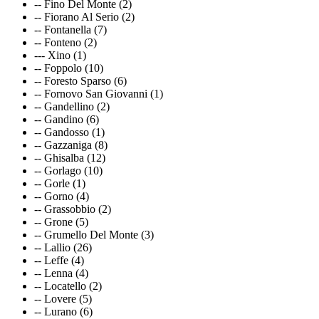
-- Fino Del Monte (2)
-- Fiorano Al Serio (2)
-- Fontanella (7)
-- Fonteno (2)
--- Xino (1)
-- Foppolo (10)
-- Foresto Sparso (6)
-- Fornovo San Giovanni (1)
-- Gandellino (2)
-- Gandino (6)
-- Gandosso (1)
-- Gazzaniga (8)
-- Ghisalba (12)
-- Gorlago (10)
-- Gorle (1)
-- Gorno (4)
-- Grassobbio (2)
-- Grone (5)
-- Grumello Del Monte (3)
-- Lallio (26)
-- Leffe (4)
-- Lenna (4)
-- Locatello (2)
-- Lovere (5)
-- Lurano (6)