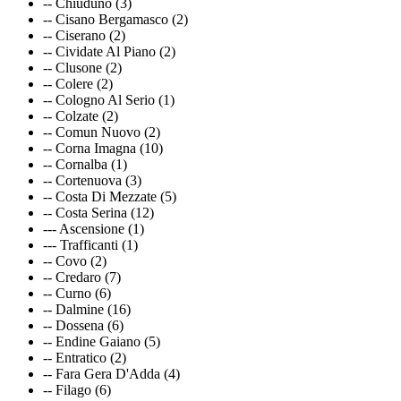
-- Chiuduno (3)
-- Cisano Bergamasco (2)
-- Ciserano (2)
-- Cividate Al Piano (2)
-- Clusone (2)
-- Colere (2)
-- Cologno Al Serio (1)
-- Colzate (2)
-- Comun Nuovo (2)
-- Corna Imagna (10)
-- Cornalba (1)
-- Cortenuova (3)
-- Costa Di Mezzate (5)
-- Costa Serina (12)
--- Ascensione (1)
--- Trafficanti (1)
-- Covo (2)
-- Credaro (7)
-- Curno (6)
-- Dalmine (16)
-- Dossena (6)
-- Endine Gaiano (5)
-- Entratico (2)
-- Fara Gera D'Adda (4)
-- Filago (6)