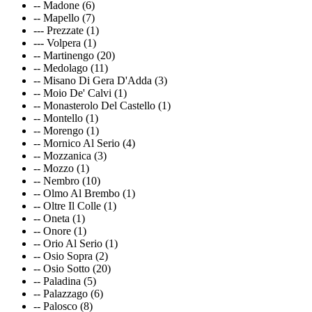
-- Madone (6)
-- Mapello (7)
--- Prezzate (1)
--- Volpera (1)
-- Martinengo (20)
-- Medolago (11)
-- Misano Di Gera D'Adda (3)
-- Moio De' Calvi (1)
-- Monasterolo Del Castello (1)
-- Montello (1)
-- Morengo (1)
-- Mornico Al Serio (4)
-- Mozzanica (3)
-- Mozzo (1)
-- Nembro (10)
-- Olmo Al Brembo (1)
-- Oltre Il Colle (1)
-- Oneta (1)
-- Onore (1)
-- Orio Al Serio (1)
-- Osio Sopra (2)
-- Osio Sotto (20)
-- Paladina (5)
-- Palazzago (6)
-- Palosco (8)