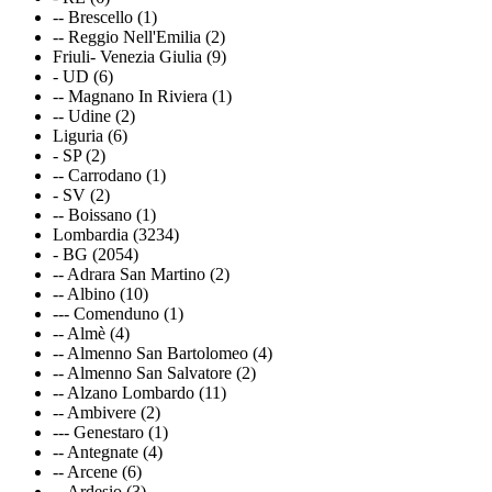
-- Brescello (1)
-- Reggio Nell'Emilia (2)
Friuli- Venezia Giulia (9)
- UD (6)
-- Magnano In Riviera (1)
-- Udine (2)
Liguria (6)
- SP (2)
-- Carrodano (1)
- SV (2)
-- Boissano (1)
Lombardia (3234)
- BG (2054)
-- Adrara San Martino (2)
-- Albino (10)
--- Comenduno (1)
-- Almè (4)
-- Almenno San Bartolomeo (4)
-- Almenno San Salvatore (2)
-- Alzano Lombardo (11)
-- Ambivere (2)
--- Genestaro (1)
-- Antegnate (4)
-- Arcene (6)
-- Ardesio (3)