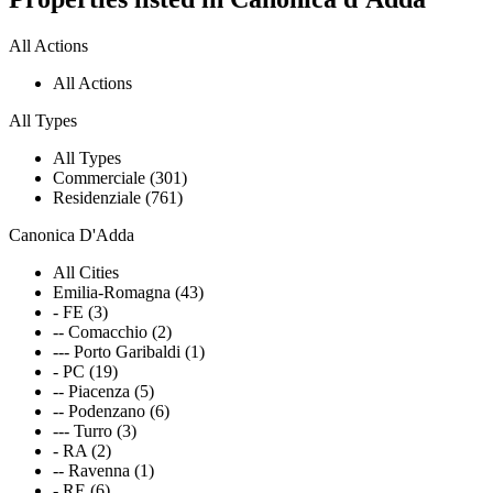
All Actions
All Actions
All Types
All Types
Commerciale (301)
Residenziale (761)
Canonica D'Adda
All Cities
Emilia-Romagna (43)
- FE (3)
-- Comacchio (2)
--- Porto Garibaldi (1)
- PC (19)
-- Piacenza (5)
-- Podenzano (6)
--- Turro (3)
- RA (2)
-- Ravenna (1)
- RE (6)