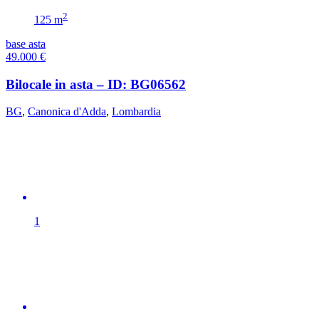
2
125 m
base asta
49.000
€
Bilocale in asta – ID: BG06562
BG
,
Canonica d'Adda
,
Lombardia
1