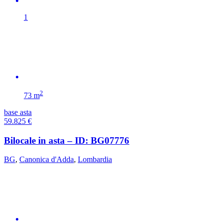
1
2
73 m
base asta
59.825
€
Bilocale in asta – ID: BG07776
BG
,
Canonica d'Adda
,
Lombardia