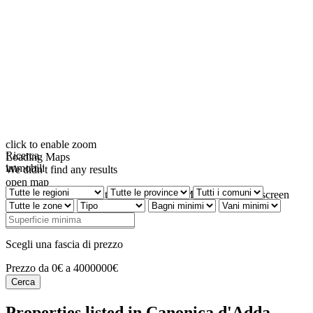
click to enable zoom
Ricerca
Loading Maps
immobili
We didn't find any results
open map
View
Roadmap
Satellite
Hybrid
Terrain
My Location
Fullscreen
Prev
Next
Scegli una fascia di prezzo
Prezzo da 0€ a 4000000€
Properties listed in Canonica d'Adda