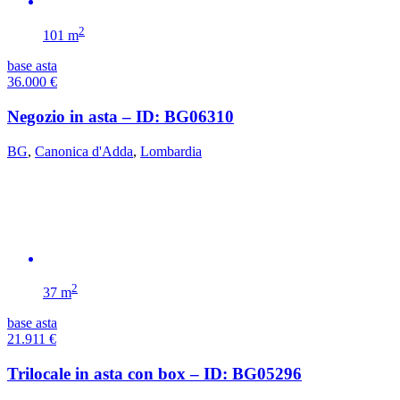
2
101 m
base asta
36.000
€
Negozio in asta – ID: BG06310
BG
,
Canonica d'Adda
,
Lombardia
2
37 m
base asta
21.911
€
Trilocale in asta con box – ID: BG05296