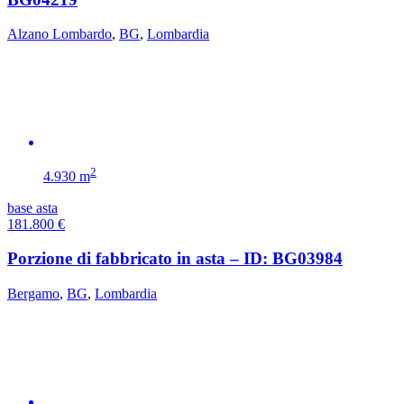
Alzano Lombardo
,
BG
,
Lombardia
2
4.930 m
base asta
181.800
€
Porzione di fabbricato in asta – ID: BG03984
Bergamo
,
BG
,
Lombardia