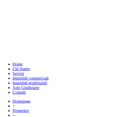
Home
Chi Siamo
Servizi
Immobili commerciali
Immobili residenziali
Aste Giudiziarie
Contatti
Homepage
>
Properties
>