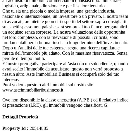
all’acquisto di immobili commerciali di qualsiasi tipo: industriale,
logistico, artigianale, direzionale e per il settore terziario.
Che tu sia una piccola o media impresa, una grande industria,
nazionale o internazionale, un investitore o un privato, il nostro team
di avvocati, architetti e geometri esperti del settore saprà consigliarti
su aspetti spesso non palesi e sarà sempre al tuo fianco per garantirti
un acquisto senza sorprese. La nostra valutazione delle opportunità
nel loro complesso, con la rilevazione di possibili criticità, sono
fondamentali per la buona riuscita a lungo termine dell’investimento.
Dopo un’analisi delle tue esigenze, segue una ricerca capillare e
mirata dell’immobile più adatto. Con la massima riservatezza. Senza
perdite di tempo inutili.
E’ nostra prerogativa partecipare all’asta con un solo cliente, quando
avrai scelto l’immobile da acquistare, questo non verrà proposto a
nessun altro, Aste Immobiliari Business si occuperà solo del tuo
interesse.
Puoi vedere questo o altri immobili sul nostro sito
www.asteimmobiliaribusinness.it
Ove non disponibile la classe energetica (A.P.E.) ed il relativo indice
di prestazione (I.P.E), gli immobili vengono classificati G.
Dettagli Proprietà
Property Id :
20514885