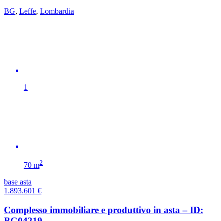
BG
,
Leffe
,
Lombardia
1
2
70 m
base asta
1.893.601
€
Complesso immobiliare e produttivo in asta – ID:
BG04219