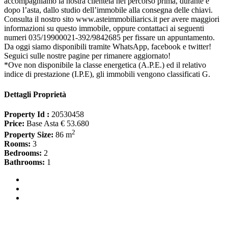
accompagniamo la nostra clientela nel percorso prima, durante e
dopo l’asta, dallo studio dell’immobile alla consegna delle chiavi.
Consulta il nostro sito www.asteimmobiliarics.it per avere maggiori
informazioni su questo immobile, oppure contattaci ai seguenti
numeri 035/19900021-392/9842685 per fissare un appuntamento.
Da oggi siamo disponibili tramite WhatsApp, facebook e twitter!
Seguici sulle nostre pagine per rimanere aggiornato!
*Ove non disponibile la classe energetica (A.P.E.) ed il relativo
indice di prestazione (I.P.E), gli immobili vengono classificati G.
Dettagli Proprietà
Property Id :
20530458
Price:
Base Asta € 53.680
2
Property Size:
86 m
Rooms:
3
Bedrooms:
2
Bathrooms:
1