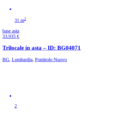
2
31 m
base asta
33.935
€
Trilocale in asta – ID: BG04071
BG
,
Lombardia
,
Pontirolo Nuovo
2