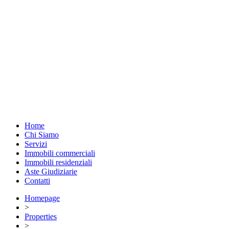
Home
Chi Siamo
Servizi
Immobili commerciali
Immobili residenziali
Aste Giudiziarie
Contatti
Homepage
>
Properties
>