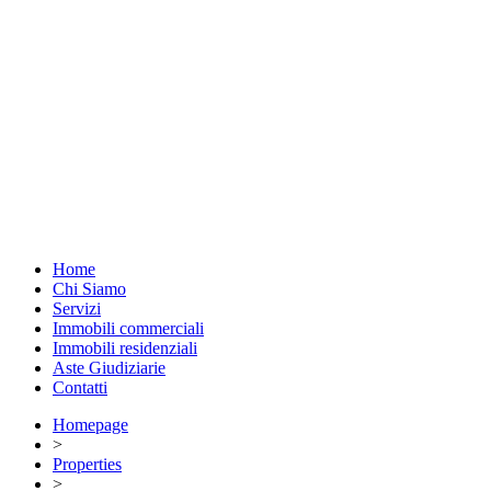
Home
Chi Siamo
Servizi
Immobili commerciali
Immobili residenziali
Aste Giudiziarie
Contatti
Homepage
>
Properties
>