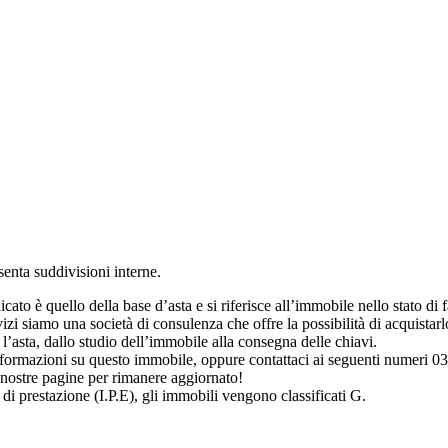
senta suddivisioni interne.
to è quello della base d’asta e si riferisce all’immobile nello stato di fat
i siamo una società di consulenza che offre la possibilità di acquistarlo
’asta, dallo studio dell’immobile alla consegna delle chiavi.
 informazioni su questo immobile, oppure contattaci ai seguenti numer
 nostre pagine per rimanere aggiornato!
 di prestazione (I.P.E), gli immobili vengono classificati G.