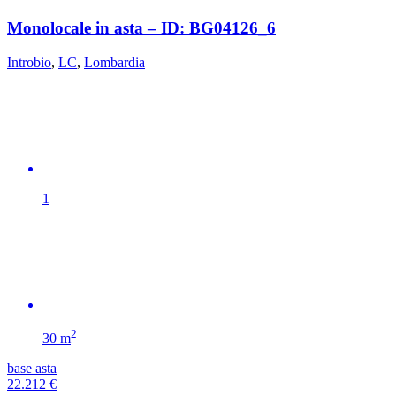
Monolocale in asta – ID: BG04126_6
Introbio
,
LC
,
Lombardia
1
2
30 m
base asta
22.212
€