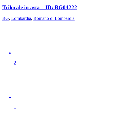
Trilocale in asta – ID: BG04222
BG
,
Lombardia
,
Romano di Lombardia
2
1