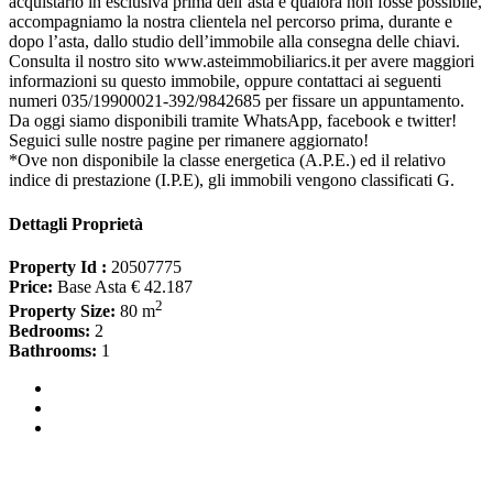
acquistarlo in esclusiva prima dell’asta e qualora non fosse possibile,
accompagniamo la nostra clientela nel percorso prima, durante e
dopo l’asta, dallo studio dell’immobile alla consegna delle chiavi.
Consulta il nostro sito www.asteimmobiliarics.it per avere maggiori
informazioni su questo immobile, oppure contattaci ai seguenti
numeri 035/19900021-392/9842685 per fissare un appuntamento.
Da oggi siamo disponibili tramite WhatsApp, facebook e twitter!
Seguici sulle nostre pagine per rimanere aggiornato!
*Ove non disponibile la classe energetica (A.P.E.) ed il relativo
indice di prestazione (I.P.E), gli immobili vengono classificati G.
Dettagli Proprietà
Property Id :
20507775
Price:
Base Asta € 42.187
2
Property Size:
80 m
Bedrooms:
2
Bathrooms:
1