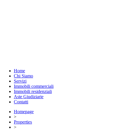
Home
Chi Siamo
Servizi
Immobili commerciali
Immobili residenziali
Aste Giudiziarie
Contatti
Homepage
>
Properties
>