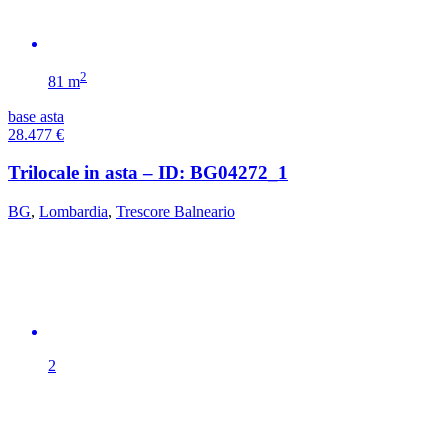
2
81 m
base asta
28.477
€
Trilocale in asta – ID: BG04272_1
BG
,
Lombardia
,
Trescore Balneario
2