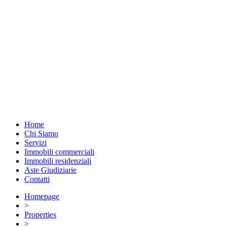
Home
Chi Siamo
Servizi
Immobili commerciali
Immobili residenziali
Aste Giudiziarie
Contatti
Homepage
>
Properties
>