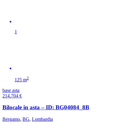
1
2
125 m
base asta
214.704
€
Bilocale in asta – ID: BG04084_8B
Bergamo
,
BG
,
Lombardia