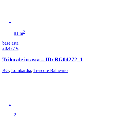
2
81 m
base asta
28.477
€
Trilocale in asta – ID: BG04272_1
BG
,
Lombardia
,
Trescore Balneario
2