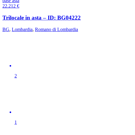
base asta
22.212
€
Trilocale in asta – ID: BG04222
BG
,
Lombardia
,
Romano di Lombardia
2
1