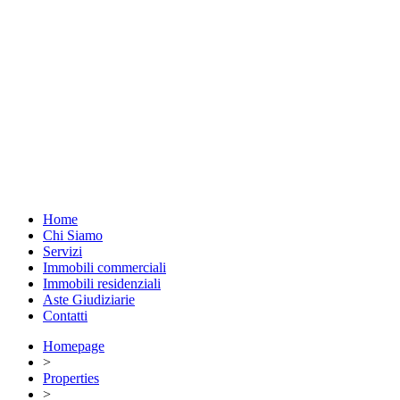
Home
Chi Siamo
Servizi
Immobili commerciali
Immobili residenziali
Aste Giudiziarie
Contatti
Homepage
>
Properties
>