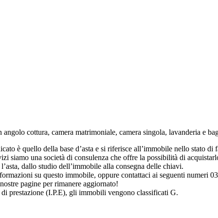
n angolo cottura, camera matrimoniale, camera singola, lavanderia e bagn
to è quello della base d’asta e si riferisce all’immobile nello stato di fat
i siamo una società di consulenza che offre la possibilità di acquistarlo
’asta, dallo studio dell’immobile alla consegna delle chiavi.
 informazioni su questo immobile, oppure contattaci ai seguenti numer
 nostre pagine per rimanere aggiornato!
 di prestazione (I.P.E), gli immobili vengono classificati G.