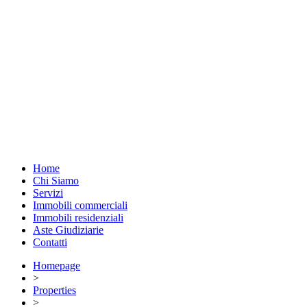
Home
Chi Siamo
Servizi
Immobili commerciali
Immobili residenziali
Aste Giudiziarie
Contatti
Homepage
>
Properties
>