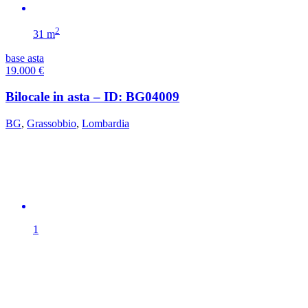
2
31 m
base asta
19.000
€
Bilocale in asta – ID: BG04009
BG
,
Grassobbio
,
Lombardia
1