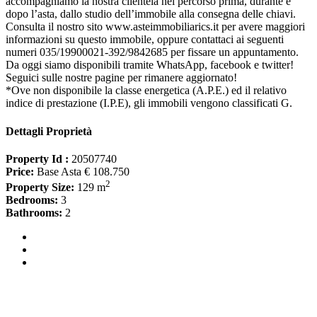
accompagniamo la nostra clientela nel percorso prima, durante e
dopo l’asta, dallo studio dell’immobile alla consegna delle chiavi.
Consulta il nostro sito www.asteimmobiliarics.it per avere maggiori
informazioni su questo immobile, oppure contattaci ai seguenti
numeri 035/19900021-392/9842685 per fissare un appuntamento.
Da oggi siamo disponibili tramite WhatsApp, facebook e twitter!
Seguici sulle nostre pagine per rimanere aggiornato!
*Ove non disponibile la classe energetica (A.P.E.) ed il relativo
indice di prestazione (I.P.E), gli immobili vengono classificati G.
Dettagli Proprietà
Property Id :
20507740
Price:
Base Asta € 108.750
2
Property Size:
129 m
Bedrooms:
3
Bathrooms:
2