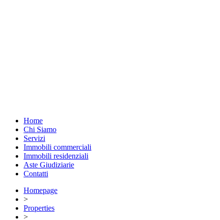
Home
Chi Siamo
Servizi
Immobili commerciali
Immobili residenziali
Aste Giudiziarie
Contatti
Homepage
>
Properties
>