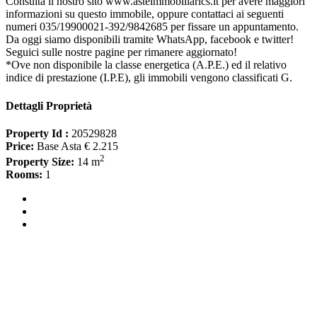
Consulta il nostro sito www.asteimmobiliarics.it per avere maggiori
informazioni su questo immobile, oppure contattaci ai seguenti
numeri 035/19900021-392/9842685 per fissare un appuntamento.
Da oggi siamo disponibili tramite WhatsApp, facebook e twitter!
Seguici sulle nostre pagine per rimanere aggiornato!
*Ove non disponibile la classe energetica (A.P.E.) ed il relativo
indice di prestazione (I.P.E), gli immobili vengono classificati G.
Dettagli Proprietà
Property Id :
20529828
Price:
Base Asta € 2.215
2
Property Size:
14 m
Rooms:
1