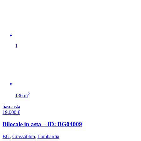
1
2
136 m
base asta
19.000
€
Bilocale in asta – ID: BG04009
BG
,
Grassobbio
,
Lombardia