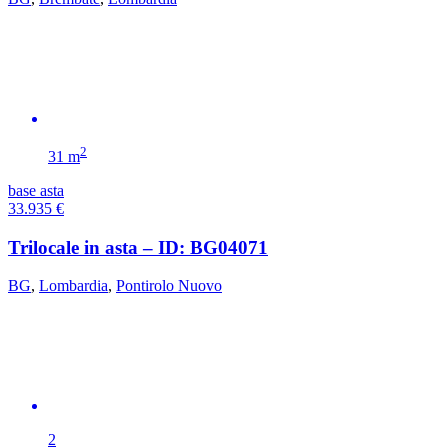
2
31 m
base asta
33.935
€
Trilocale in asta – ID: BG04071
BG
,
Lombardia
,
Pontirolo Nuovo
2