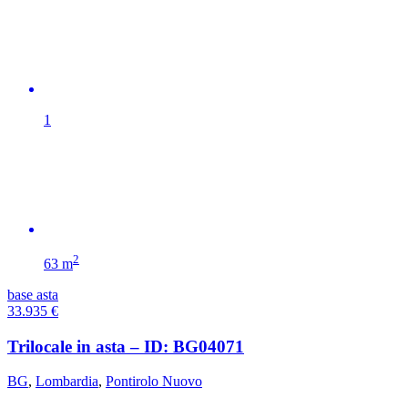
1
2
63 m
base asta
33.935
€
Trilocale in asta – ID: BG04071
BG
,
Lombardia
,
Pontirolo Nuovo