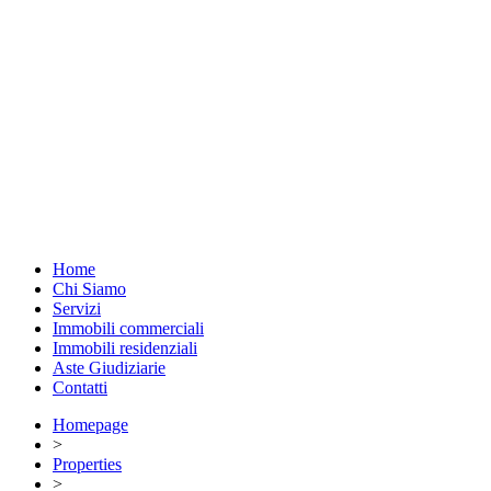
Home
Chi Siamo
Servizi
Immobili commerciali
Immobili residenziali
Aste Giudiziarie
Contatti
Homepage
>
Properties
>