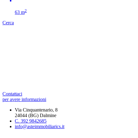
2
63 m
Cerca
Contattaci
per avere informazioni
Via Cinquantenario, 8
24044 (BG) Dalmine
C. 392 9842685
info@asteimmobiliarics.it