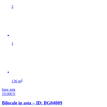
2
1
2
136 m
base asta
19.000
€
Bilocale in asta – ID: BG04009