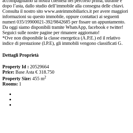
accompagniamo la nostra clientela nel percorso prima, durante e
dopo l’asta, dallo studio dell’immobile alla consegna delle chiavi.
Consulta il nostro sito www.asteimmobiliarics.it per avere maggiori
informazioni su questo immobile, oppure contattaci ai seguenti
numeri 035/19900021-392/9842685 per fissare un appuntamento.
Da oggi siamo disponibili tramite WhatsApp, facebook e twitter!
Seguici sulle nostre pagine per rimanere aggiornato!
*Ove non disponibile la classe energetica (A.P.E.) ed il relativo
indice di prestazione (I.P.E), gli immobili vengono classificati G.
Dettagli Proprietà
Property Id :
20529664
Price:
Base Asta € 318.750
2
Property Size:
455 m
Rooms:
1