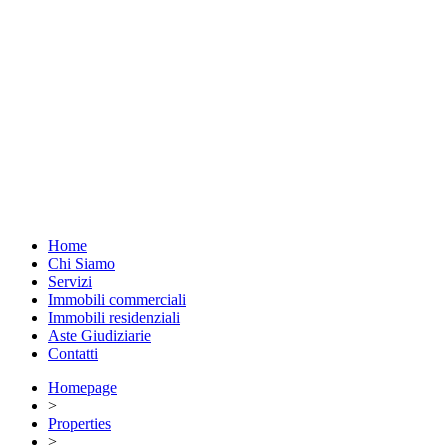
Home
Chi Siamo
Servizi
Immobili commerciali
Immobili residenziali
Aste Giudiziarie
Contatti
Homepage
>
Properties
>