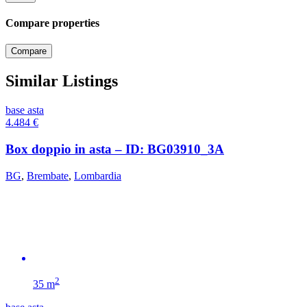
Compare properties
Compare
Similar Listings
base asta
4.484
€
Box doppio in asta – ID: BG03910_3A
BG
,
Brembate
,
Lombardia
2
35 m