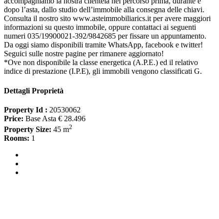
accompagniamo la nostra clientela nel percorso prima, durante e
dopo l’asta, dallo studio dell’immobile alla consegna delle chiavi.
Consulta il nostro sito www.asteimmobiliarics.it per avere maggiori
informazioni su questo immobile, oppure contattaci ai seguenti
numeri 035/19900021-392/9842685 per fissare un appuntamento.
Da oggi siamo disponibili tramite WhatsApp, facebook e twitter!
Seguici sulle nostre pagine per rimanere aggiornato!
*Ove non disponibile la classe energetica (A.P.E.) ed il relativo
indice di prestazione (I.P.E), gli immobili vengono classificati G.
Dettagli Proprietà
Property Id :
20530062
Price:
Base Asta € 28.496
2
Property Size:
45 m
Rooms:
1