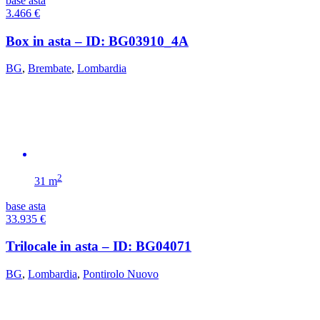
base asta
3.466
€
Box in asta – ID: BG03910_4A
BG
,
Brembate
,
Lombardia
2
31 m
base asta
33.935
€
Trilocale in asta – ID: BG04071
BG
,
Lombardia
,
Pontirolo Nuovo