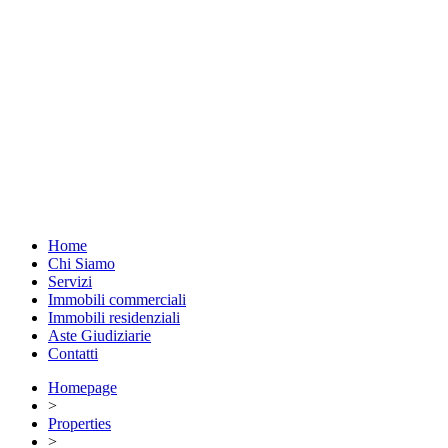
Home
Chi Siamo
Servizi
Immobili commerciali
Immobili residenziali
Aste Giudiziarie
Contatti
Homepage
>
Properties
>