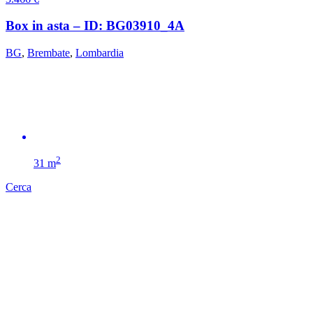
Box in asta – ID: BG03910_4A
BG
,
Brembate
,
Lombardia
2
31 m
Cerca