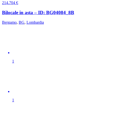
214.704
€
Bilocale in asta – ID: BG04084_8B
Bergamo
,
BG
,
Lombardia
1
1