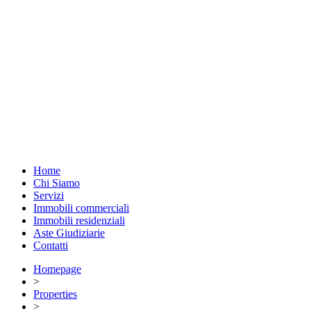
Home
Chi Siamo
Servizi
Immobili commerciali
Immobili residenziali
Aste Giudiziarie
Contatti
Homepage
>
Properties
>