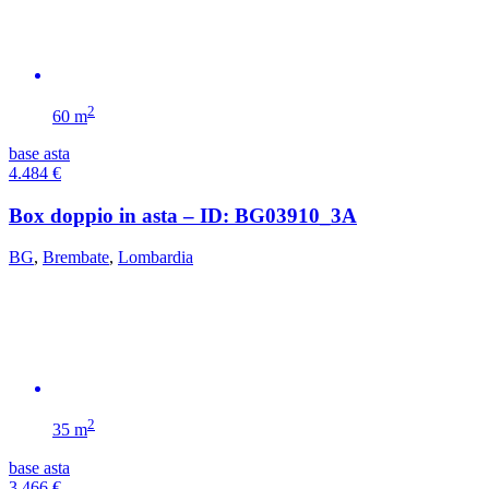
2
60 m
base asta
4.484
€
Box doppio in asta – ID: BG03910_3A
BG
,
Brembate
,
Lombardia
2
35 m
base asta
3.466
€