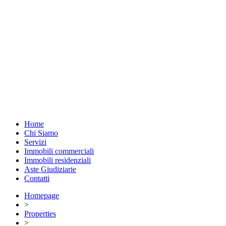
Home
Chi Siamo
Servizi
Immobili commerciali
Immobili residenziali
Aste Giudiziarie
Contatti
Homepage
>
Properties
>