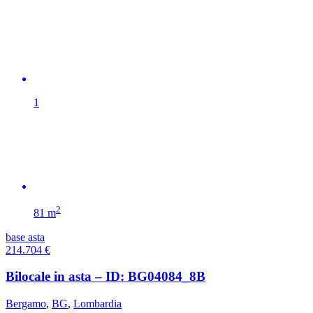
1
2
81 m
base asta
214.704
€
Bilocale in asta – ID: BG04084_8B
Bergamo
,
BG
,
Lombardia