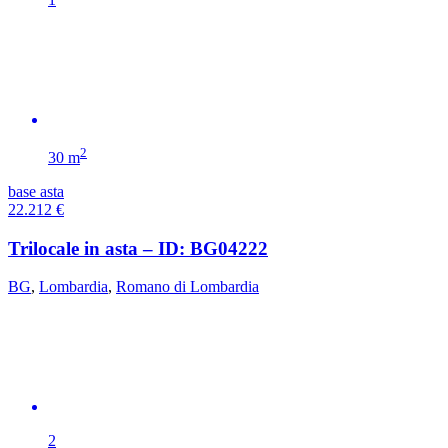
2
30 m
base asta
22.212
€
Trilocale in asta – ID: BG04222
BG
,
Lombardia
,
Romano di Lombardia
2