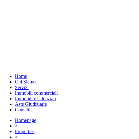
Home
Chi Siamo
Servizi
Immobili commerciali
Immobili residenziali
Aste Giudiziarie
Contatti
Homepage
>
Properties
>