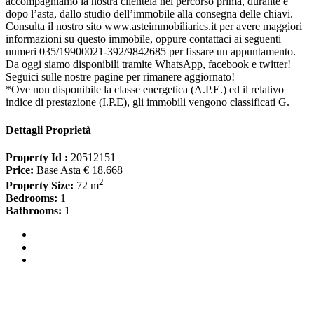
accompagniamo la nostra clientela nel percorso prima, durante e
dopo l’asta, dallo studio dell’immobile alla consegna delle chiavi.
Consulta il nostro sito www.asteimmobiliarics.it per avere maggiori
informazioni su questo immobile, oppure contattaci ai seguenti
numeri 035/19900021-392/9842685 per fissare un appuntamento.
Da oggi siamo disponibili tramite WhatsApp, facebook e twitter!
Seguici sulle nostre pagine per rimanere aggiornato!
*Ove non disponibile la classe energetica (A.P.E.) ed il relativo
indice di prestazione (I.P.E), gli immobili vengono classificati G.
Dettagli Proprietà
Property Id :
20512151
Price:
Base Asta € 18.668
2
Property Size:
72 m
Bedrooms:
1
Bathrooms:
1