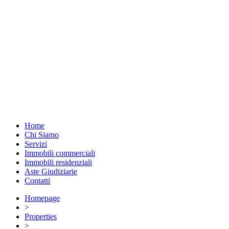
Home
Chi Siamo
Servizi
Immobili commerciali
Immobili residenziali
Aste Giudiziarie
Contatti
Homepage
>
Properties
>