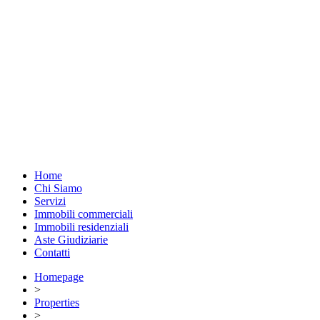
Home
Chi Siamo
Servizi
Immobili commerciali
Immobili residenziali
Aste Giudiziarie
Contatti
Homepage
>
Properties
>