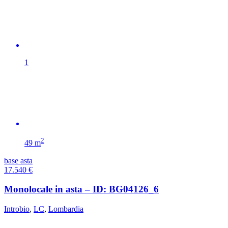
1
2
49 m
base asta
17.540
€
Monolocale in asta – ID: BG04126_6
Introbio
,
LC
,
Lombardia