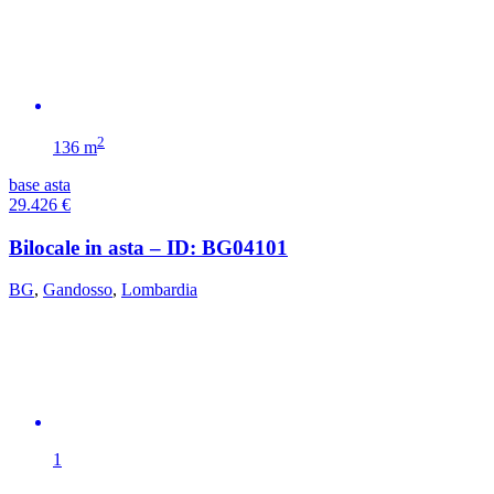
2
136 m
base asta
29.426
€
Bilocale in asta – ID: BG04101
BG
,
Gandosso
,
Lombardia
1