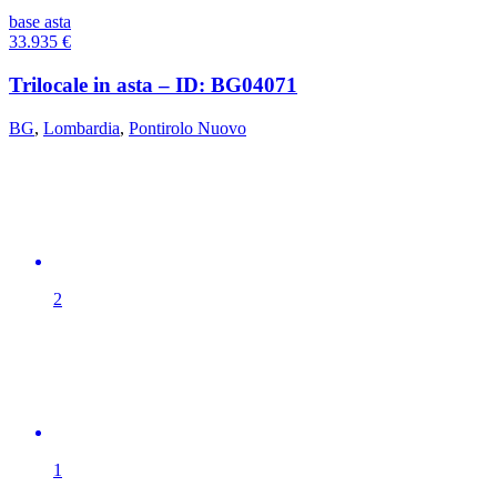
base asta
33.935
€
Trilocale in asta – ID: BG04071
BG
,
Lombardia
,
Pontirolo Nuovo
2
1