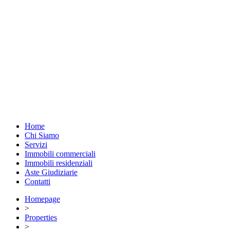
Home
Chi Siamo
Servizi
Immobili commerciali
Immobili residenziali
Aste Giudiziarie
Contatti
Homepage
>
Properties
>