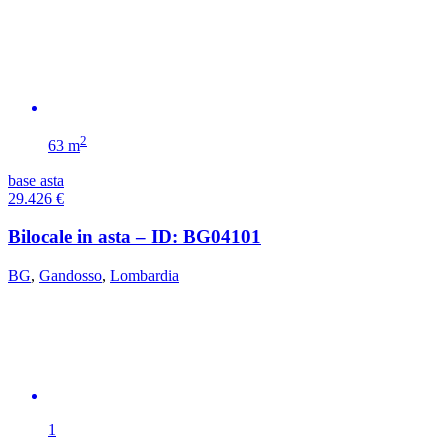
2
63 m
base asta
29.426
€
Bilocale in asta – ID: BG04101
BG
,
Gandosso
,
Lombardia
1