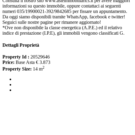
Consulta il nostro sito www.asteimmobiliarics.it per avere maggiori
informazioni su questo immobile, oppure contattaci ai seguenti
numeri 035/19900021-392/9842685 per fissare un appuntamento.
Da oggi siamo disponibili tramite WhatsApp, facebook e twitter!
Seguici sulle nostre pagine per rimanere aggiornato!
*Ove non disponibile la classe energetica (A.P.E.) ed il relativo
indice di prestazione (I.P.E), gli immobili vengono classificati G.
Dettagli Proprietà
Property Id :
20529646
Price:
Base Asta € 3.873
2
Property Size:
14 m