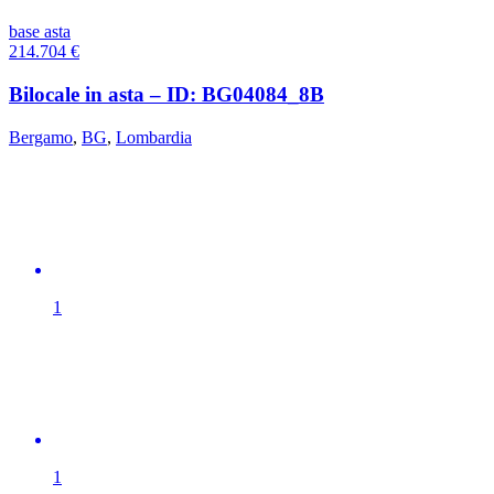
base asta
214.704
€
Bilocale in asta – ID: BG04084_8B
Bergamo
,
BG
,
Lombardia
1
1