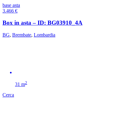
base asta
3.466
€
Box in asta – ID: BG03910_4A
BG
,
Brembate
,
Lombardia
2
31 m
Cerca