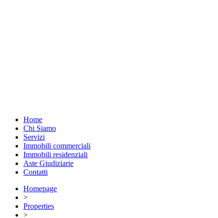
Home
Chi Siamo
Servizi
Immobili commerciali
Immobili residenziali
Aste Giudiziarie
Contatti
Homepage
>
Properties
>