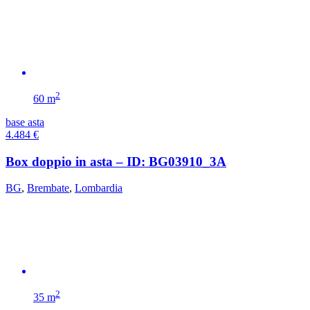
2
60 m
base asta
4.484
€
Box doppio in asta – ID: BG03910_3A
BG
,
Brembate
,
Lombardia
2
35 m