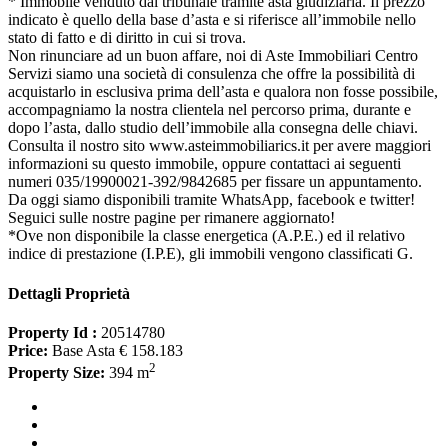
* Immobile venduto dal tribunale tramite asta giudiziaria. Il prezzo
indicato è quello della base d’asta e si riferisce all’immobile nello
stato di fatto e di diritto in cui si trova.
Non rinunciare ad un buon affare, noi di Aste Immobiliari Centro
Servizi siamo una società di consulenza che offre la possibilità di
acquistarlo in esclusiva prima dell’asta e qualora non fosse possibile,
accompagniamo la nostra clientela nel percorso prima, durante e
dopo l’asta, dallo studio dell’immobile alla consegna delle chiavi.
Consulta il nostro sito www.asteimmobiliarics.it per avere maggiori
informazioni su questo immobile, oppure contattaci ai seguenti
numeri 035/19900021-392/9842685 per fissare un appuntamento.
Da oggi siamo disponibili tramite WhatsApp, facebook e twitter!
Seguici sulle nostre pagine per rimanere aggiornato!
*Ove non disponibile la classe energetica (A.P.E.) ed il relativo
indice di prestazione (I.P.E), gli immobili vengono classificati G.
Dettagli Proprietà
Property Id :
20514780
Price:
Base Asta € 158.183
2
Property Size:
394 m