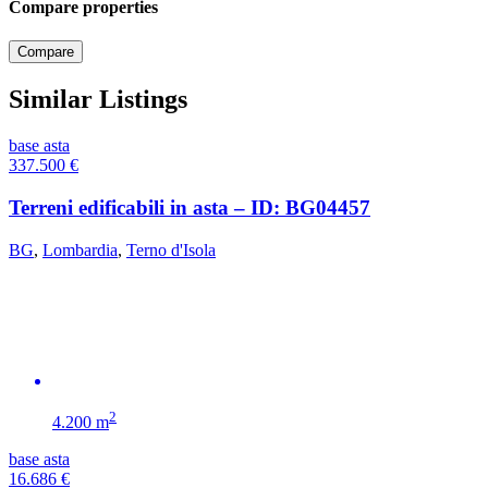
Compare properties
Compare
Similar Listings
base asta
337.500
€
Terreni edificabili in asta – ID: BG04457
BG
,
Lombardia
,
Terno d'Isola
2
4.200 m
base asta
16.686
€