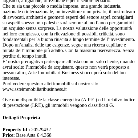
logistico, artigianale, direzionale e per il settore terziario.
Che tu sia una piccola o media impresa, una grande industria,
nazionale o internazionale, un investitore o un privato, il nostro team
di avvocati, architetti e geometri esperti del settore saprà consigliarti
su aspetti spesso non palesi e sarà sempre al tuo fianco per garantirti
un acquisto senza sorprese. La nostra valutazione delle opportunità
nel loro complesso, con la rilevazione di possibili criticità, sono
fondamentali per la buona riuscita a lungo termine dell’investimento.
Dopo un’analisi delle tue esigenze, segue una ricerca capillare e
mirata dell’immobile più adatto. Con la massima riservatezza. Senza
perdite di tempo inutili.
E’ nostra prerogativa partecipare all’asta con un solo cliente, quando
avrai scelto l’immobile da acquistare, questo non verrà proposto a
nessun altro, Aste Immobiliari Business si occuperà solo del tuo
interesse.
Puoi vedere questo o altri immobili sul nostro sito
www.asteimmobiliaribusinness.it
Ove non disponibile la classe energetica (A.P.E.) ed il relativo indice
di prestazione (I.P.E), gli immobili vengono classificati G.
Dettagli Proprietà
Property Id :
20529432
Price:
Base Asta € 4.368