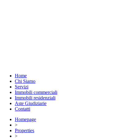
Home
Chi Siamo
Servizi
Immobili commerciali
Immobili residenziali
Aste Giudiziarie
Contatti
Homepage
>
Properties
>