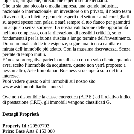
logistico, artigianale, direzionale e per il settore terziario.
Che tu sia una piccola o media impresa, una grande industria,
nazionale o internazionale, un investitore o un privato, il nostro team
di avvocati, architetti e geometri esperti del settore saprà consigliarti
su aspetti spesso non palesi e sarà sempre al tuo fianco per garantirti
un acquisto senza sorprese. La nostra valutazione delle opportunità
nel loro complesso, con la rilevazione di possibili criticità, sono
fondamentali per la buona riuscita a lungo termine dell’investimento.
Dopo un’analisi delle tue esigenze, segue una ricerca capillare e
mirata dell’immobile più adatto. Con la massima riservatezza. Senza
perdite di tempo inutili.
E’ nostra prerogativa partecipare all’asta con un solo cliente, quando
avrai scelto l’immobile da acquistare, questo non verrà proposto a
nessun altro, Aste Immobiliari Business si occuperà solo del tuo
interesse.
Puoi vedere questo o altri immobili sul nostro sito
www.asteimmobiliaribusinness.it
Ove non disponibile la classe energetica (A.P.E.) ed il relativo indice
di prestazione (I.P.E), gli immobili vengono classificati G.
Dettagli Proprietà
Property Id :
20507793
Price:
Base Asta € 153.000