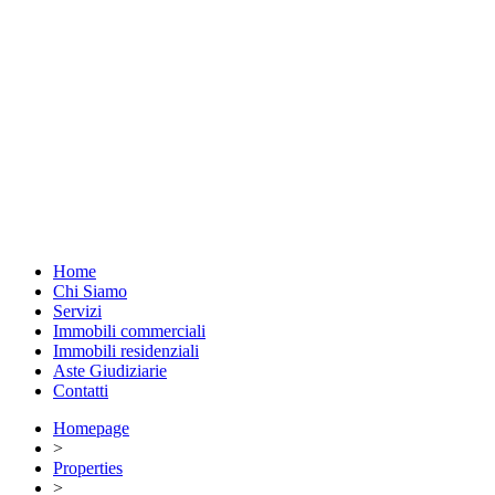
Home
Chi Siamo
Servizi
Immobili commerciali
Immobili residenziali
Aste Giudiziarie
Contatti
Homepage
>
Properties
>