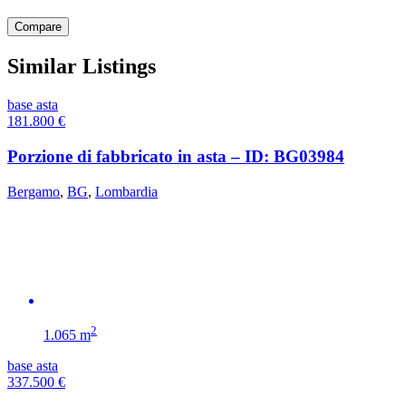
Compare
Similar Listings
base asta
181.800
€
Porzione di fabbricato in asta – ID: BG03984
Bergamo
,
BG
,
Lombardia
2
1.065 m
base asta
337.500
€