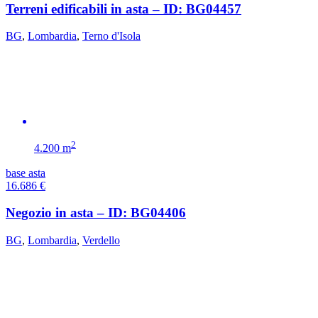
Terreni edificabili in asta – ID: BG04457
BG
,
Lombardia
,
Terno d'Isola
2
4.200 m
base asta
16.686
€
Negozio in asta – ID: BG04406
BG
,
Lombardia
,
Verdello