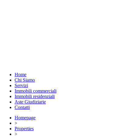
Home
Chi Siamo
Servizi
Immobili commerciali
Immobili residenziali
Aste Giudiziarie
Contatti
Homepage
>
Properties
>