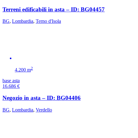
Terreni edificabili in asta – ID: BG04457
BG
,
Lombardia
,
Terno d'Isola
2
4.200 m
base asta
16.686
€
Negozio in asta – ID: BG04406
BG
,
Lombardia
,
Verdello