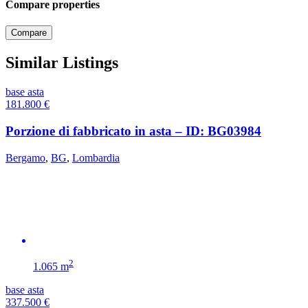
Compare properties
Compare
Similar Listings
base asta
181.800
€
Porzione di fabbricato in asta – ID: BG03984
Bergamo
,
BG
,
Lombardia
2
1.065 m
base asta
337.500
€