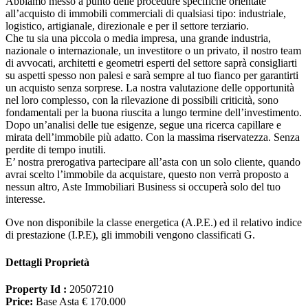
Abbiamo messo a punto delle procedure specifiche orientate
all’acquisto di immobili commerciali di qualsiasi tipo: industriale,
logistico, artigianale, direzionale e per il settore terziario.
Che tu sia una piccola o media impresa, una grande industria,
nazionale o internazionale, un investitore o un privato, il nostro team
di avvocati, architetti e geometri esperti del settore saprà consigliarti
su aspetti spesso non palesi e sarà sempre al tuo fianco per garantirti
un acquisto senza sorprese. La nostra valutazione delle opportunità
nel loro complesso, con la rilevazione di possibili criticità, sono
fondamentali per la buona riuscita a lungo termine dell’investimento.
Dopo un’analisi delle tue esigenze, segue una ricerca capillare e
mirata dell’immobile più adatto. Con la massima riservatezza. Senza
perdite di tempo inutili.
E’ nostra prerogativa partecipare all’asta con un solo cliente, quando
avrai scelto l’immobile da acquistare, questo non verrà proposto a
nessun altro, Aste Immobiliari Business si occuperà solo del tuo
interesse.
Ove non disponibile la classe energetica (A.P.E.) ed il relativo indice
di prestazione (I.P.E), gli immobili vengono classificati G.
Dettagli Proprietà
Property Id :
20507210
Price:
Base Asta € 170.000