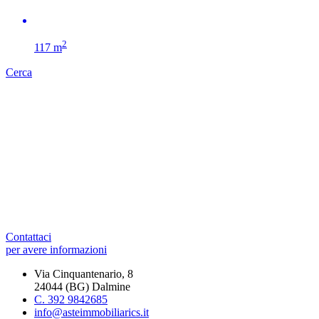
2
117 m
Cerca
Contattaci
per avere informazioni
Via Cinquantenario, 8
24044 (BG) Dalmine
C. 392 9842685
info@asteimmobiliarics.it