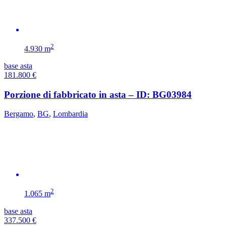
2
4.930 m
base asta
181.800
€
Porzione di fabbricato in asta – ID: BG03984
Bergamo
,
BG
,
Lombardia
2
1.065 m
base asta
337.500
€