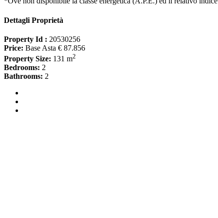
*Ove non disponibile la classe energetica (A.P.E.) ed il relativo indice
Dettagli Proprietà
Property Id :
20530256
Price:
Base Asta € 87.856
2
Property Size:
131 m
Bedrooms:
2
Bathrooms:
2