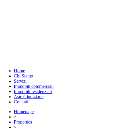
Home
Chi Siamo
Servizi
Immobili commerciali
Immobili residenziali
Aste Giudiziarie
Contatti
Homepage
>
Properties
>