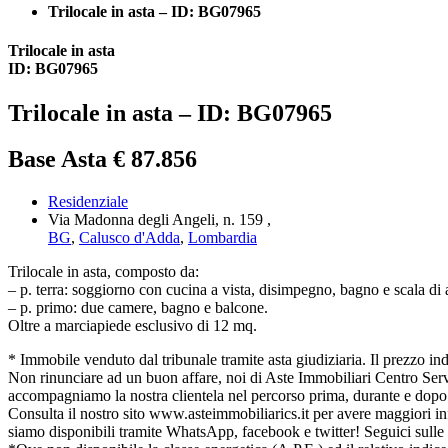
Trilocale in asta – ID: BG07965
Trilocale in asta
ID: BG07965
Trilocale in asta – ID: BG07965
Base Asta € 87.856
Residenziale
Via Madonna degli Angeli, n. 159 ,
BG
,
Calusco d'Adda
,
Lombardia
Trilocale in asta, composto da:
– p. terra: soggiorno con cucina a vista, disimpegno, bagno e scala di 
– p. primo: due camere, bagno e balcone.
Oltre a marciapiede esclusivo di 12 mq.
* Immobile venduto dal tribunale tramite asta giudiziaria. Il prezzo indica
Non rinunciare ad un buon affare, noi di Aste Immobiliari Centro Serviz
accompagniamo la nostra clientela nel percorso prima, durante e dopo l
Consulta il nostro sito www.asteimmobiliarics.it per avere maggiori
siamo disponibili tramite WhatsApp, facebook e twitter! Seguici sulle