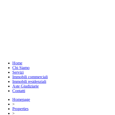
Home
Chi Siamo
Servizi
Immobili commerciali
Immobili residenziali
Aste Giudiziarie
Contatti
Homepage
>
Properties
>