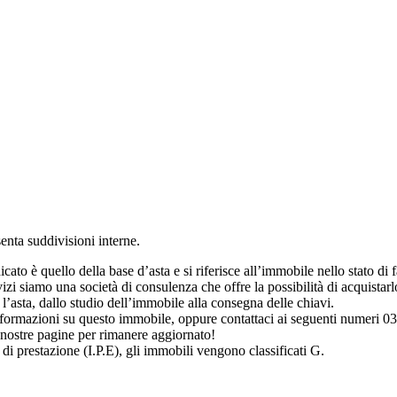
senta suddivisioni interne.
to è quello della base d’asta e si riferisce all’immobile nello stato di fat
i siamo una società di consulenza che offre la possibilità di acquistarlo
’asta, dallo studio dell’immobile alla consegna delle chiavi.
 informazioni su questo immobile, oppure contattaci ai seguenti numer
 nostre pagine per rimanere aggiornato!
 di prestazione (I.P.E), gli immobili vengono classificati G.