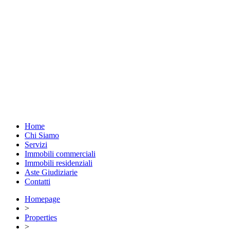
Home
Chi Siamo
Servizi
Immobili commerciali
Immobili residenziali
Aste Giudiziarie
Contatti
Homepage
>
Properties
>