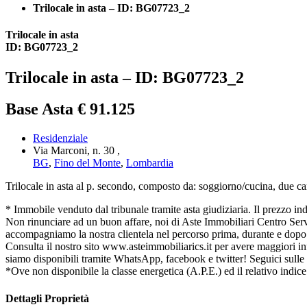
Trilocale in asta – ID: BG07723_2
Trilocale in asta
ID: BG07723_2
Trilocale in asta – ID: BG07723_2
Base Asta € 91.125
Residenziale
Via Marconi, n. 30 ,
BG
,
Fino del Monte
,
Lombardia
Trilocale in asta al p. secondo, composto da: soggiorno/cucina, due cam
* Immobile venduto dal tribunale tramite asta giudiziaria. Il prezzo indica
Non rinunciare ad un buon affare, noi di Aste Immobiliari Centro Serviz
accompagniamo la nostra clientela nel percorso prima, durante e dopo l
Consulta il nostro sito www.asteimmobiliarics.it per avere maggiori
siamo disponibili tramite WhatsApp, facebook e twitter! Seguici sulle
*Ove non disponibile la classe energetica (A.P.E.) ed il relativo indice
Dettagli Proprietà