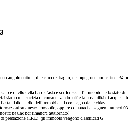
73
no con angolo cottura, due camere, bagno, disimpegno e porticato di 34 
to è quello della base d’asta e si riferisce all’immobile nello stato di fat
i siamo una società di consulenza che offre la possibilità di acquistarlo
’asta, dallo studio dell’immobile alla consegna delle chiavi.
 informazioni su questo immobile, oppure contattaci ai seguenti numer
 nostre pagine per rimanere aggiornato!
 di prestazione (I.P.E), gli immobili vengono classificati G.