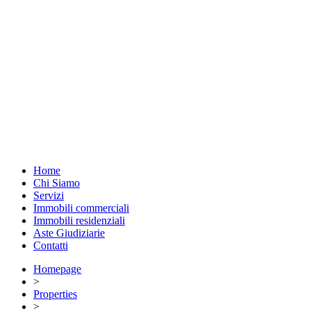
Home
Chi Siamo
Servizi
Immobili commerciali
Immobili residenziali
Aste Giudiziarie
Contatti
Homepage
>
Properties
>