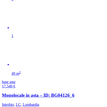
1
2
49 m
base asta
17.540
€
Monolocale in asta – ID: BG04126_6
Introbio
,
LC
,
Lombardia