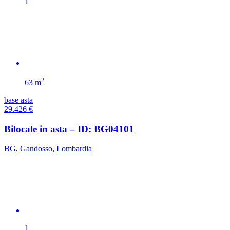
1
2
63 m
base asta
29.426
€
Bilocale in asta – ID: BG04101
BG
,
Gandosso
,
Lombardia
1