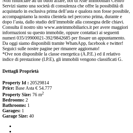
Non rinunciare ad un buon affare, noi di Aste Immobiliari Centro
Servizi siamo una società di consulenza che offre la possibilità di
acquistarlo in esclusiva prima dell’asta e qualora non fosse possibile,
accompagniamo la nostra clientela nel percorso prima, durante e
dopo l’asta, dallo studio dell’immobile alla consegna delle chiavi.
Consulta il nostro sito www.asteimmobiliarics.it per avere maggiori
informazioni su questo immobile, oppure contattaci ai seguenti
numeri 035/19900021-392/9842685 per fissare un appuntamento.
Da oggi siamo disponibili tramite WhatsApp, facebook e twitter!
Seguici sulle nostre pagine per rimanere aggiornato!
*Ove non disponibile la classe energetica (A.P.E.) ed il relativo
indice di prestazione (I.P.E), gli immobili vengono classificati G.
Dettagli Proprietà
Property Id :
20529814
Price:
Base Asta € 54.777
2
Property Size:
76 m
Bedrooms:
2
Bathrooms:
1
Garages:
1
Garage Size:
40