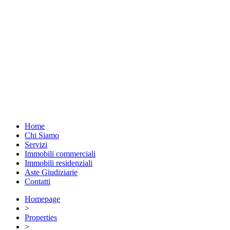
Home
Chi Siamo
Servizi
Immobili commerciali
Immobili residenziali
Aste Giudiziarie
Contatti
Homepage
>
Properties
>