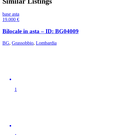
Similar Listings
base asta
19.000
€
Bilocale in asta – ID: BG04009
BG
,
Grassobbio
,
Lombardia
1