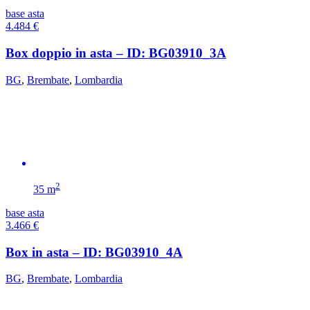
base asta
4.484
€
Box doppio in asta – ID: BG03910_3A
BG
,
Brembate
,
Lombardia
2
35 m
base asta
3.466
€
Box in asta – ID: BG03910_4A
BG
,
Brembate
,
Lombardia