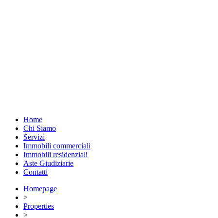
Home
Chi Siamo
Servizi
Immobili commerciali
Immobili residenziali
Aste Giudiziarie
Contatti
Homepage
>
Properties
>