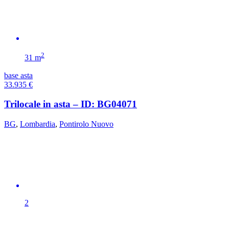
2
31 m
base asta
33.935
€
Trilocale in asta – ID: BG04071
BG
,
Lombardia
,
Pontirolo Nuovo
2