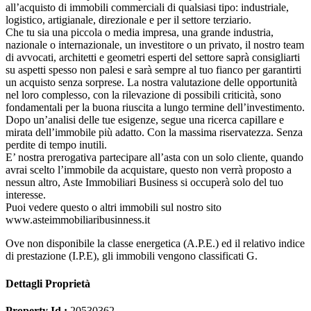
all’acquisto di immobili commerciali di qualsiasi tipo: industriale,
logistico, artigianale, direzionale e per il settore terziario.
Che tu sia una piccola o media impresa, una grande industria,
nazionale o internazionale, un investitore o un privato, il nostro team
di avvocati, architetti e geometri esperti del settore saprà consigliarti
su aspetti spesso non palesi e sarà sempre al tuo fianco per garantirti
un acquisto senza sorprese. La nostra valutazione delle opportunità
nel loro complesso, con la rilevazione di possibili criticità, sono
fondamentali per la buona riuscita a lungo termine dell’investimento.
Dopo un’analisi delle tue esigenze, segue una ricerca capillare e
mirata dell’immobile più adatto. Con la massima riservatezza. Senza
perdite di tempo inutili.
E’ nostra prerogativa partecipare all’asta con un solo cliente, quando
avrai scelto l’immobile da acquistare, questo non verrà proposto a
nessun altro, Aste Immobiliari Business si occuperà solo del tuo
interesse.
Puoi vedere questo o altri immobili sul nostro sito
www.asteimmobiliaribusinness.it
Ove non disponibile la classe energetica (A.P.E.) ed il relativo indice
di prestazione (I.P.E), gli immobili vengono classificati G.
Dettagli Proprietà
Property Id :
20530362