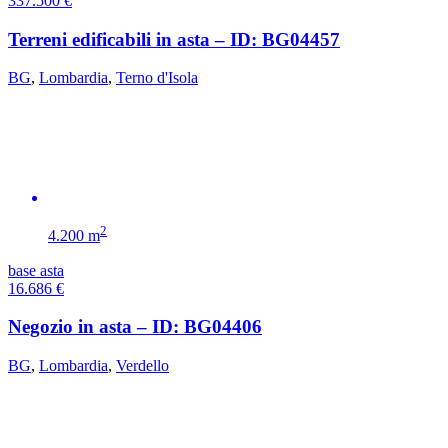
337.500
€
Terreni edificabili in asta – ID: BG04457
BG
,
Lombardia
,
Terno d'Isola
2
4.200 m
base asta
16.686
€
Negozio in asta – ID: BG04406
BG
,
Lombardia
,
Verdello