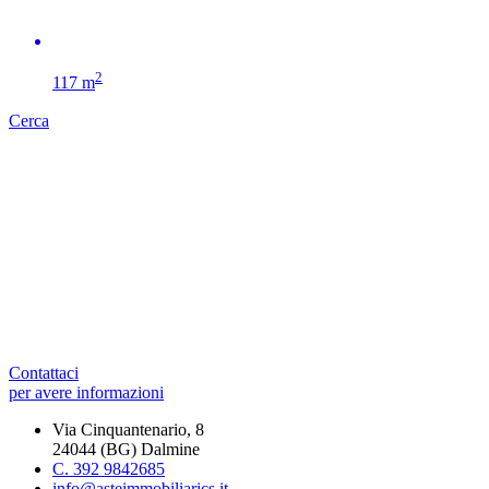
2
117 m
Cerca
Contattaci
per avere informazioni
Via Cinquantenario, 8
24044 (BG) Dalmine
C. 392 9842685
info@asteimmobiliarics.it