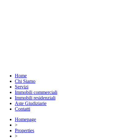
Home
Chi Siamo
Servizi
Immobili commerciali
Immobili residenziali
Aste Giudiziarie
Contatti
Homepage
>
Properties
>