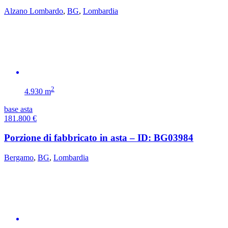
Alzano Lombardo
,
BG
,
Lombardia
2
4.930 m
base asta
181.800
€
Porzione di fabbricato in asta – ID: BG03984
Bergamo
,
BG
,
Lombardia