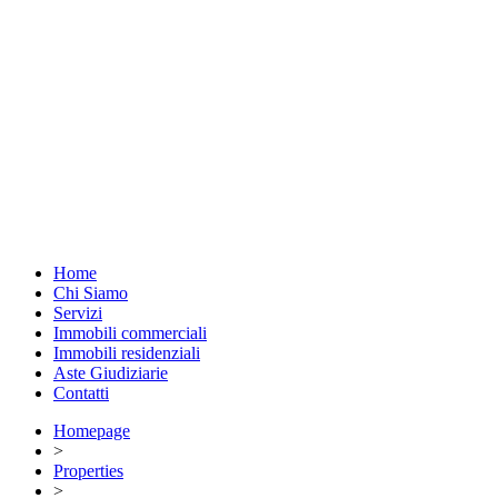
Home
Chi Siamo
Servizi
Immobili commerciali
Immobili residenziali
Aste Giudiziarie
Contatti
Homepage
>
Properties
>