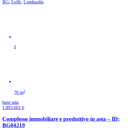
BG
,
Leffe
,
Lombardia
1
2
70 m
base asta
1.893.601
€
Complesso immobiliare e produttivo in asta – ID:
BG04219