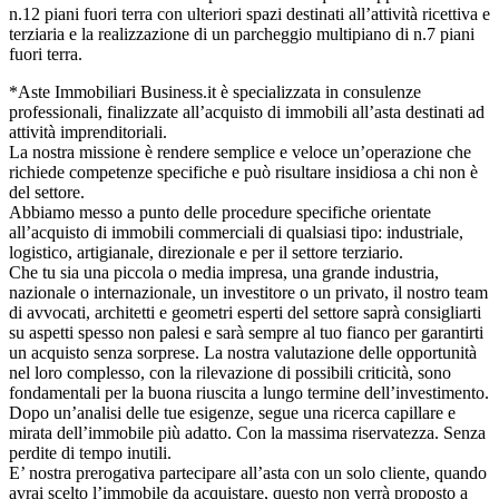
n.12 piani fuori terra con ulteriori spazi destinati all’attività ricettiva e
terziaria e la realizzazione di un parcheggio multipiano di n.7 piani
fuori terra.
*Aste Immobiliari Business.it è specializzata in consulenze
professionali, finalizzate all’acquisto di immobili all’asta destinati ad
attività imprenditoriali.
La nostra missione è rendere semplice e veloce un’operazione che
richiede competenze specifiche e può risultare insidiosa a chi non è
del settore.
Abbiamo messo a punto delle procedure specifiche orientate
all’acquisto di immobili commerciali di qualsiasi tipo: industriale,
logistico, artigianale, direzionale e per il settore terziario.
Che tu sia una piccola o media impresa, una grande industria,
nazionale o internazionale, un investitore o un privato, il nostro team
di avvocati, architetti e geometri esperti del settore saprà consigliarti
su aspetti spesso non palesi e sarà sempre al tuo fianco per garantirti
un acquisto senza sorprese. La nostra valutazione delle opportunità
nel loro complesso, con la rilevazione di possibili criticità, sono
fondamentali per la buona riuscita a lungo termine dell’investimento.
Dopo un’analisi delle tue esigenze, segue una ricerca capillare e
mirata dell’immobile più adatto. Con la massima riservatezza. Senza
perdite di tempo inutili.
E’ nostra prerogativa partecipare all’asta con un solo cliente, quando
avrai scelto l’immobile da acquistare, questo non verrà proposto a