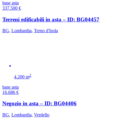
base asta
337.500
€
Terreni edificabili in asta – ID: BG04457
BG
,
Lombardia
,
Terno d'Isola
2
4.200 m
base asta
16.686
€
Negozio in asta – ID: BG04406
BG
,
Lombardia
,
Verdello