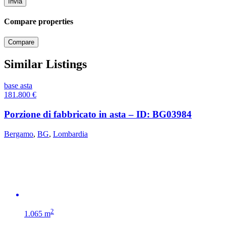
Compare properties
Compare
Similar Listings
base asta
181.800
€
Porzione di fabbricato in asta – ID: BG03984
Bergamo
,
BG
,
Lombardia
2
1.065 m