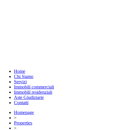
Home
Chi Siamo
Servizi
Immobili commerciali
Immobili residenziali
Aste Giudiziarie
Contatti
Homepage
>
Properties
>