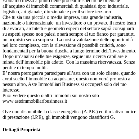
Abbiamo messo a punto delle procedure specifiche orientate
all’acquisto di immobili commerciali di qualsiasi tipo: industriale,
logistico, artigianale, direzionale e per il settore terziario.
Che tu sia una piccola o media impresa, una grande industria,
nazionale o internazionale, un investitore o un privato, il nostro team
di avvocati, architetti e geometri esperti del settore saprà consigliarti
su aspetti spesso non palesi e sarà sempre al tuo fianco per garantirti
un acquisto senza sorprese. La nostra valutazione delle opportunità
nel loro complesso, con la rilevazione di possibili criticità, sono
fondamentali per la buona riuscita a lungo termine dell’investimento.
Dopo un’analisi delle tue esigenze, segue una ricerca capillare e
mirata dell’immobile più adatto. Con la massima riservatezza. Senza
perdite di tempo inutili.
E’ nostra prerogativa partecipare all’asta con un solo cliente, quando
avrai scelto l’immobile da acquistare, questo non verrà proposto a
nessun altro, Aste Immobiliari Business si occuperà solo del tuo
interesse.
Puoi vedere questo o altri immobili sul nostro sito
www.asteimmobiliaribusinness.it
Ove non disponibile la classe energetica (A.P.E.) ed il relativo indice
di prestazione (I.P.E), gli immobili vengono classificati G.
Dettagli Proprietà