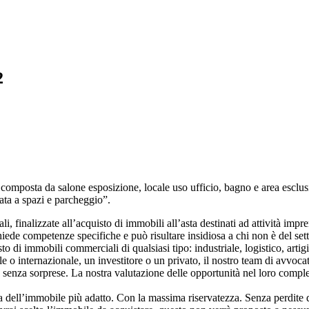
2
composta da salone esposizione, locale uso ufficio, bagno e area esclus
nata a spazi e parcheggio”.
, finalizzate all’acquisto di immobili all’asta destinati ad attività impren
ede competenze specifiche e può risultare insidiosa a chi non è del sett
i immobili commerciali di qualsiasi tipo: industriale, logistico, artigian
 internazionale, un investitore o un privato, il nostro team di avvocati, 
 senza sorprese. La nostra valutazione delle opportunità nel loro comples
a dell’immobile più adatto. Con la massima riservatezza. Senza perdite d