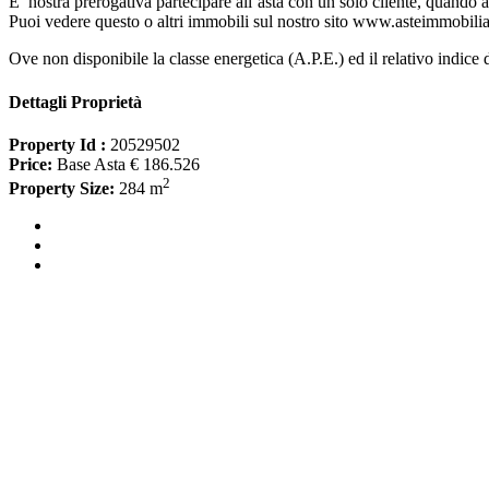
E’ nostra prerogativa partecipare all’asta con un solo cliente, quando 
Puoi vedere questo o altri immobili sul nostro sito www.asteimmobilia
Ove non disponibile la classe energetica (A.P.E.) ed il relativo indice 
Dettagli Proprietà
Property Id :
20529502
Price:
Base Asta € 186.526
2
Property Size:
284 m