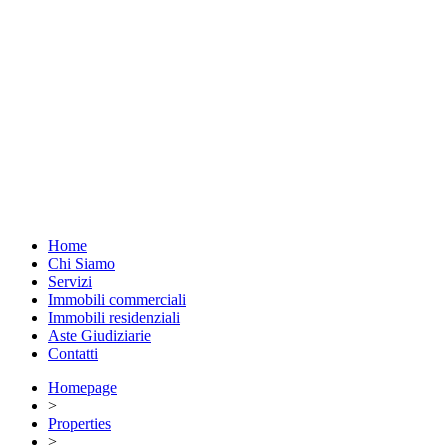
Home
Chi Siamo
Servizi
Immobili commerciali
Immobili residenziali
Aste Giudiziarie
Contatti
Homepage
>
Properties
>