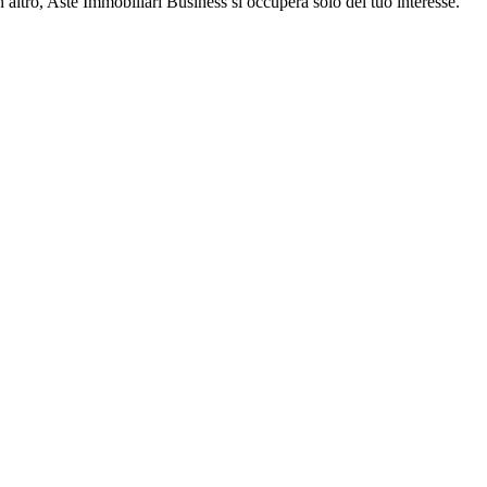
 altro, Aste Immobiliari Business si occuperà solo del tuo interesse.