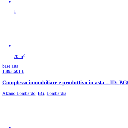
1
2
70 m
base asta
1.893.601
€
Complesso immobiliare e produttivo in asta – ID: B
Alzano Lombardo
,
BG
,
Lombardia