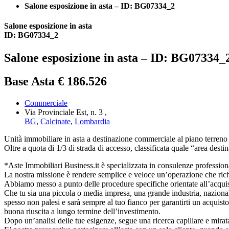
Salone esposizione in asta – ID: BG07334_2
Salone esposizione in asta
ID: BG07334_2
Salone esposizione in asta – ID: BG07334_
Base Asta € 186.526
Commerciale
Via Provinciale Est, n. 3 ,
BG
,
Calcinate
,
Lombardia
Unità immobiliare in asta a destinazione commerciale al piano terreno 
Oltre a quota di 1/3 di strada di accesso, classificata quale “area desti
*Aste Immobiliari Business.it è specializzata in consulenze professionali
La nostra missione è rendere semplice e veloce un’operazione che richi
Abbiamo messo a punto delle procedure specifiche orientate all’acquisto d
Che tu sia una piccola o media impresa, una grande industria, nazionale o
spesso non palesi e sarà sempre al tuo fianco per garantirti un acquisto
buona riuscita a lungo termine dell’investimento.
Dopo un’analisi delle tue esigenze, segue una ricerca capillare e mirat