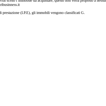
avrai scelto l’immobile da acquistare, questo non verrà proposto a nessun
ribusinness.it
di prestazione (I.P.E), gli immobili vengono classificati G.