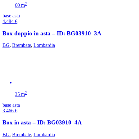
2
60 m
base asta
4.484
€
Box doppio in asta – ID: BG03910_3A
BG
,
Brembate
,
Lombardia
2
35 m
base asta
3.466
€
Box in asta – ID: BG03910_4A
BG
,
Brembate
,
Lombardia