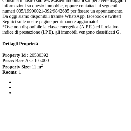
Consulta il nostro sito www.asteimmobiliarics.it per avere maggiori
informazioni su questo immobile, oppure contattaci ai seguenti
numeri 035/19900021-392/9842685 per fissare un appuntamento.
Da oggi siamo disponibili tramite WhatsApp, facebook e twitter!
Seguici sulle nostre pagine per rimanere aggiornato!
*Ove non disponibile la classe energetica (A.P.E.) ed il relativo
indice di prestazione (I.P.E), gli immobili vengono classificati G.
Dettagli Proprietà
Property Id :
20530392
Price:
Base Asta € 6.000
2
Property Size:
11 m
Rooms:
1