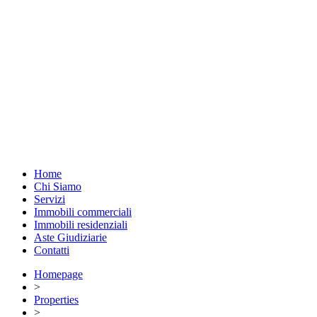
Home
Chi Siamo
Servizi
Immobili commerciali
Immobili residenziali
Aste Giudiziarie
Contatti
Homepage
>
Properties
>