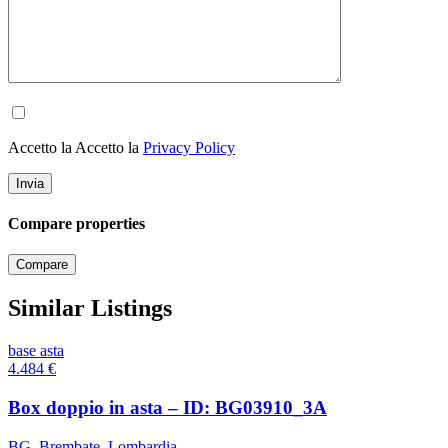
Accetto la Accetto la
Privacy Policy
Compare properties
Compare
Similar Listings
base asta
4.484
€
Box doppio in asta – ID: BG03910_3A
BG
,
Brembate
,
Lombardia