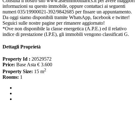
Consulta il nostro sito www.asteimmobiliarics.it per avere maggiori
informazioni su questo immobile, oppure contattaci ai seguenti
numeri 035/19900021-392/9842685 per fissare un appuntamento.
Da oggi siamo disponibili tramite WhatsApp, facebook e twitter!
Seguici sulle nostre pagine per rimanere aggiornato!
*Ove non disponibile la classe energetica (A.P.E.) ed il relativo
indice di prestazione (I.P.E), gli immobili vengono classificati G.
Dettagli Proprietà
Property Id :
20529572
Price:
Base Asta € 3.600
2
Property Size:
15 m
Rooms:
1