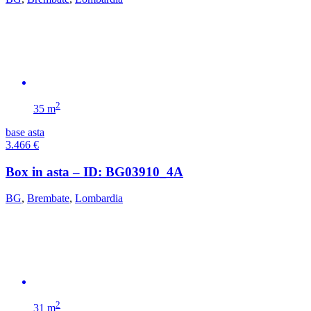
2
35 m
base asta
3.466
€
Box in asta – ID: BG03910_4A
BG
,
Brembate
,
Lombardia
2
31 m