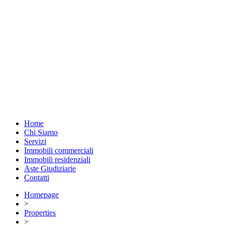
Home
Chi Siamo
Servizi
Immobili commerciali
Immobili residenziali
Aste Giudiziarie
Contatti
Homepage
>
Properties
>