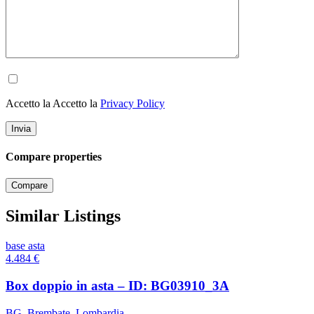
Accetto la Accetto la
Privacy Policy
Compare properties
Compare
Similar Listings
base asta
4.484
€
Box doppio in asta – ID: BG03910_3A
BG
,
Brembate
,
Lombardia