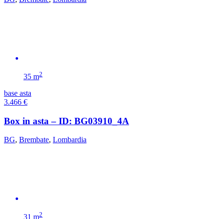
2
35 m
base asta
3.466
€
Box in asta – ID: BG03910_4A
BG
,
Brembate
,
Lombardia
2
31 m