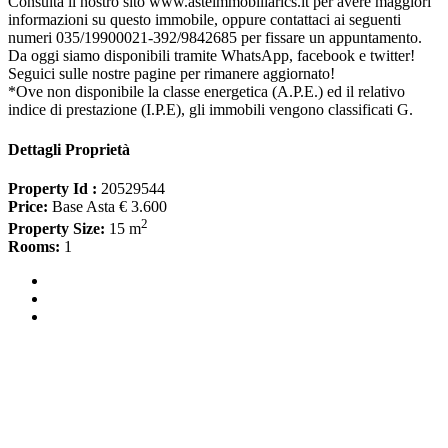
Consulta il nostro sito www.asteimmobiliarics.it per avere maggiori
informazioni su questo immobile, oppure contattaci ai seguenti
numeri 035/19900021-392/9842685 per fissare un appuntamento.
Da oggi siamo disponibili tramite WhatsApp, facebook e twitter!
Seguici sulle nostre pagine per rimanere aggiornato!
*Ove non disponibile la classe energetica (A.P.E.) ed il relativo
indice di prestazione (I.P.E), gli immobili vengono classificati G.
Dettagli Proprietà
Property Id :
20529544
Price:
Base Asta € 3.600
2
Property Size:
15 m
Rooms:
1