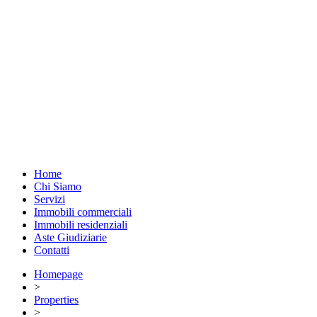
Home
Chi Siamo
Servizi
Immobili commerciali
Immobili residenziali
Aste Giudiziarie
Contatti
Homepage
>
Properties
>