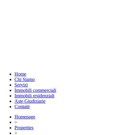
Home
Chi Siamo
Servizi
Immobili commerciali
Immobili residenziali
Aste Giudiziarie
Contatti
Homepage
>
Properties
>