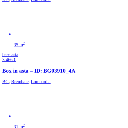
2
35 m
base asta
3.466
€
Box in asta – ID: BG03910_4A
BG
,
Brembate
,
Lombardia
2
31 m