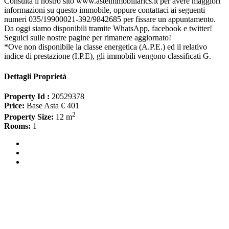
Consulta il nostro sito www.asteimmobiliarics.it per avere maggiori
informazioni su questo immobile, oppure contattaci ai seguenti
numeri 035/19900021-392/9842685 per fissare un appuntamento.
Da oggi siamo disponibili tramite WhatsApp, facebook e twitter!
Seguici sulle nostre pagine per rimanere aggiornato!
*Ove non disponibile la classe energetica (A.P.E.) ed il relativo
indice di prestazione (I.P.E), gli immobili vengono classificati G.
Dettagli Proprietà
Property Id :
20529378
Price:
Base Asta € 401
2
Property Size:
12 m
Rooms:
1