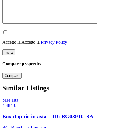
Accetto la Accetto la
Privacy Policy
Compare properties
Compare
Similar Listings
base asta
4.484
€
Box doppio in asta – ID: BG03910_3A
BG
,
Brembate
,
Lombardia