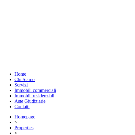
Home
Chi Siamo
Servizi
Immobili commerciali
Immobili residenziali
Aste Giudiziarie
Contatti
Homepage
>
Properties
>