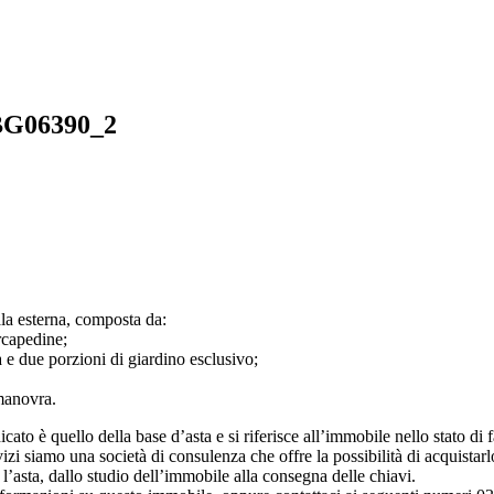
: BG06390_2
cala esterna, composta da:
rcapedine;
 e due porzioni di giardino esclusivo;
 manovra.
to è quello della base d’asta e si riferisce all’immobile nello stato di fat
i siamo una società di consulenza che offre la possibilità di acquistarlo
’asta, dallo studio dell’immobile alla consegna delle chiavi.