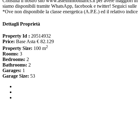
Consulta il nostro sito www.asteimmobiliarics.it per avere maggiori
siamo disponibili tramite WhatsApp, facebook e twitter! Seguici sulle
*Ove non disponibile la classe energetica (A.P.E.) ed il relativo indice
Dettagli Proprietà
Property Id :
20514932
Price:
Base Asta € 82.129
2
Property Size:
100 m
Rooms:
3
Bedrooms:
2
Bathrooms:
2
Garages:
1
Garage Size:
53