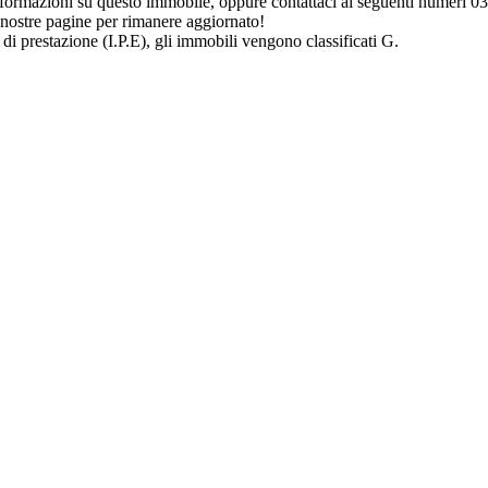
 informazioni su questo immobile, oppure contattaci ai seguenti numer
 nostre pagine per rimanere aggiornato!
 di prestazione (I.P.E), gli immobili vengono classificati G.