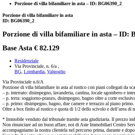
Porzione di villa bifamiliare in asta – ID: BG06390_2
Porzione di villa bifamiliare in asta
ID: BG06390_2
Porzione di villa bifamiliare in asta – ID
Base Asta € 82.129
Residenziale
Via Provinciale, n. 6/a ,
BG
,
Lombardia
,
Valgoglio
Via Provinciale n.6/A
Porzione di villa bifamiliare in asta al rustico con piani collegati da s
– p. interrato: disimpegno, lavanderia, cantina, locale sgombero e inte
– p. terra: soggiorno-pranzo, disimpegno, bagno oltre a corte esclusiva
– p. primo: disimpegno, bagno, due camere e terrazzo al piano primo.
Oltre a box finito al rustico e quota di 1/2 dello scivolo e dell’area di
* Immobile venduto dal tribunale tramite asta giudiziaria. Il prezzo indica
Non rinunciare ad un buon affare, noi di Aste Immobiliari Centro Serviz
accompagniamo la nostra clientela nel percorso prima, durante e dopo l