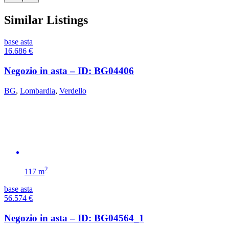
Similar Listings
base asta
16.686
€
Negozio in asta – ID: BG04406
BG
,
Lombardia
,
Verdello
2
117 m
base asta
56.574
€
Negozio in asta – ID: BG04564_1