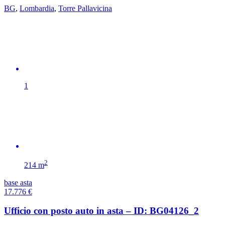
BG
,
Lombardia
,
Torre Pallavicina
1
2
214 m
base asta
17.776
€
Ufficio con posto auto in asta – ID: BG04126_2