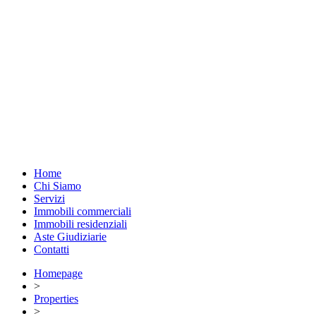
Home
Chi Siamo
Servizi
Immobili commerciali
Immobili residenziali
Aste Giudiziarie
Contatti
Homepage
>
Properties
>