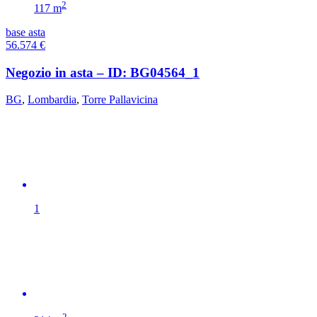
2
117 m
base asta
56.574
€
Negozio in asta – ID: BG04564_1
BG
,
Lombardia
,
Torre Pallavicina
1
2