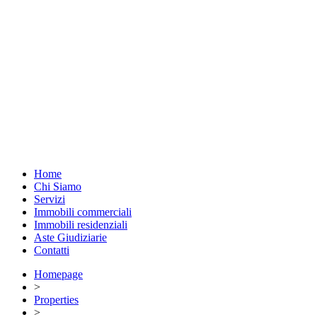
Home
Chi Siamo
Servizi
Immobili commerciali
Immobili residenziali
Aste Giudiziarie
Contatti
Homepage
>
Properties
>