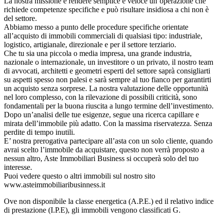
La nostra missione è rendere semplice e veloce un’operazione che
richiede competenze specifiche e può risultare insidiosa a chi non è
del settore.
Abbiamo messo a punto delle procedure specifiche orientate
all’acquisto di immobili commerciali di qualsiasi tipo: industriale,
logistico, artigianale, direzionale e per il settore terziario.
Che tu sia una piccola o media impresa, una grande industria,
nazionale o internazionale, un investitore o un privato, il nostro team
di avvocati, architetti e geometri esperti del settore saprà consigliarti
su aspetti spesso non palesi e sarà sempre al tuo fianco per garantirti
un acquisto senza sorprese. La nostra valutazione delle opportunità
nel loro complesso, con la rilevazione di possibili criticità, sono
fondamentali per la buona riuscita a lungo termine dell’investimento.
Dopo un’analisi delle tue esigenze, segue una ricerca capillare e
mirata dell’immobile più adatto. Con la massima riservatezza. Senza
perdite di tempo inutili.
E’ nostra prerogativa partecipare all’asta con un solo cliente, quando
avrai scelto l’immobile da acquistare, questo non verrà proposto a
nessun altro, Aste Immobiliari Business si occuperà solo del tuo
interesse.
Puoi vedere questo o altri immobili sul nostro sito
www.asteimmobiliaribusinness.it
Ove non disponibile la classe energetica (A.P.E.) ed il relativo indice
di prestazione (I.P.E), gli immobili vengono classificati G.