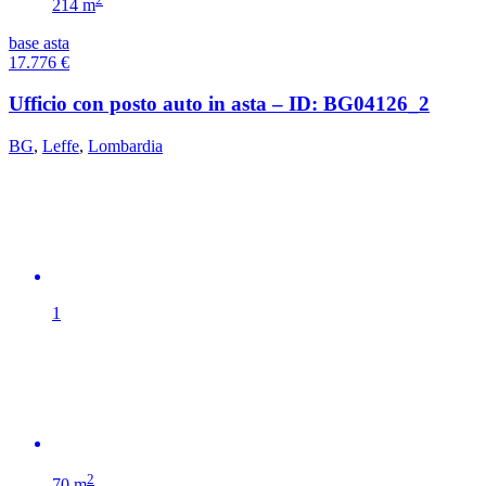
214 m
base asta
17.776
€
Ufficio con posto auto in asta – ID: BG04126_2
BG
,
Leffe
,
Lombardia
1
2
70 m