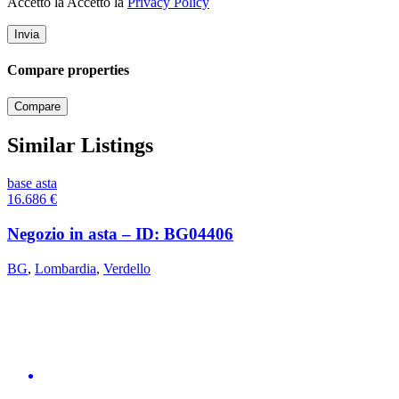
Accetto la Accetto la
Privacy Policy
Compare properties
Compare
Similar Listings
base asta
16.686
€
Negozio in asta – ID: BG04406
BG
,
Lombardia
,
Verdello