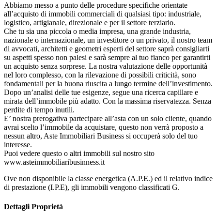
Abbiamo messo a punto delle procedure specifiche orientate
all’acquisto di immobili commerciali di qualsiasi tipo: industriale,
logistico, artigianale, direzionale e per il settore terziario.
Che tu sia una piccola o media impresa, una grande industria,
nazionale o internazionale, un investitore o un privato, il nostro team
di avvocati, architetti e geometri esperti del settore saprà consigliarti
su aspetti spesso non palesi e sarà sempre al tuo fianco per garantirti
un acquisto senza sorprese. La nostra valutazione delle opportunità
nel loro complesso, con la rilevazione di possibili criticità, sono
fondamentali per la buona riuscita a lungo termine dell’investimento.
Dopo un’analisi delle tue esigenze, segue una ricerca capillare e
mirata dell’immobile più adatto. Con la massima riservatezza. Senza
perdite di tempo inutili.
E’ nostra prerogativa partecipare all’asta con un solo cliente, quando
avrai scelto l’immobile da acquistare, questo non verrà proposto a
nessun altro, Aste Immobiliari Business si occuperà solo del tuo
interesse.
Puoi vedere questo o altri immobili sul nostro sito
www.asteimmobiliaribusinness.it
Ove non disponibile la classe energetica (A.P.E.) ed il relativo indice
di prestazione (I.P.E), gli immobili vengono classificati G.
Dettagli Proprietà