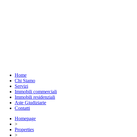
Home
Chi Siamo
Servizi
Immobili commerciali
Immobili residenziali
Aste Giudiziarie
Contatti
Homepage
>
Properties
>