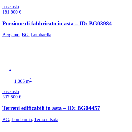
base asta
181.800
€
Porzione di fabbricato in asta – ID: BG03984
Bergamo
,
BG
,
Lombardia
2
1.065 m
base asta
337.500
€
Terreni edificabili in asta – ID: BG04457
BG
,
Lombardia
,
Terno d'Isola