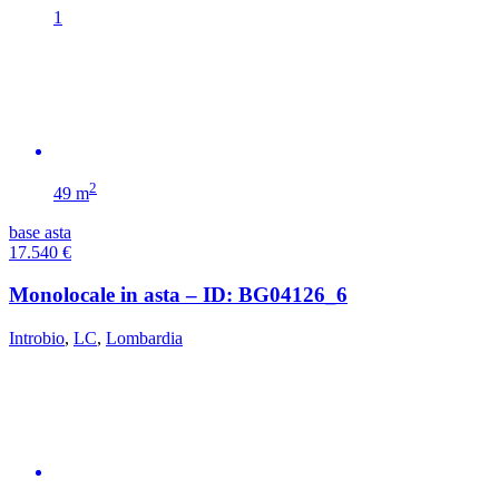
1
2
49 m
base asta
17.540
€
Monolocale in asta – ID: BG04126_6
Introbio
,
LC
,
Lombardia