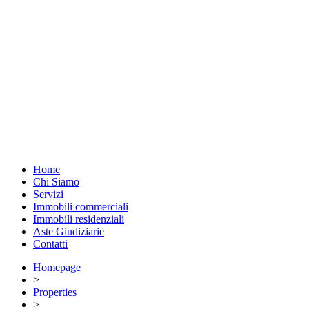
Home
Chi Siamo
Servizi
Immobili commerciali
Immobili residenziali
Aste Giudiziarie
Contatti
Homepage
>
Properties
>