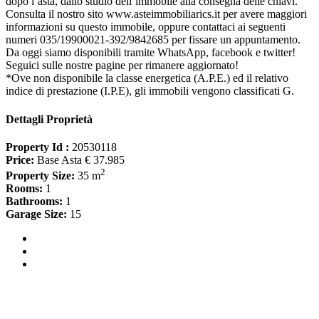
dopo l’asta, dallo studio dell’immobile alla consegna delle chiavi.
Consulta il nostro sito www.asteimmobiliarics.it per avere maggiori
informazioni su questo immobile, oppure contattaci ai seguenti
numeri 035/19900021-392/9842685 per fissare un appuntamento.
Da oggi siamo disponibili tramite WhatsApp, facebook e twitter!
Seguici sulle nostre pagine per rimanere aggiornato!
*Ove non disponibile la classe energetica (A.P.E.) ed il relativo
indice di prestazione (I.P.E), gli immobili vengono classificati G.
Dettagli Proprietà
Property Id :
20530118
Price:
Base Asta € 37.985
2
Property Size:
35 m
Rooms:
1
Bathrooms:
1
Garage Size:
15