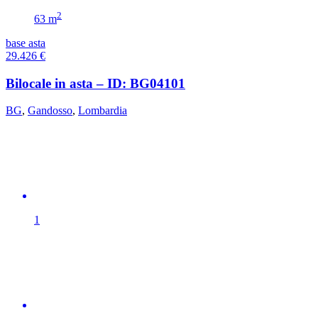
2
63 m
base asta
29.426
€
Bilocale in asta – ID: BG04101
BG
,
Gandosso
,
Lombardia
1