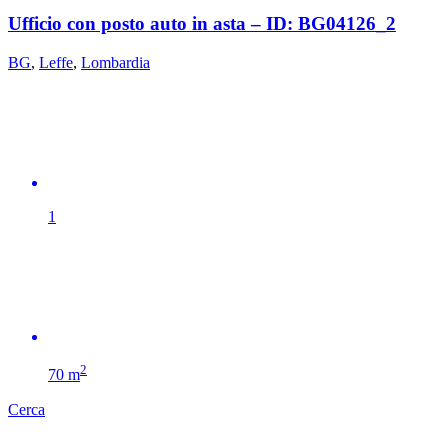
Ufficio con posto auto in asta – ID: BG04126_2
BG
,
Leffe
,
Lombardia
1
2
70 m
Cerca