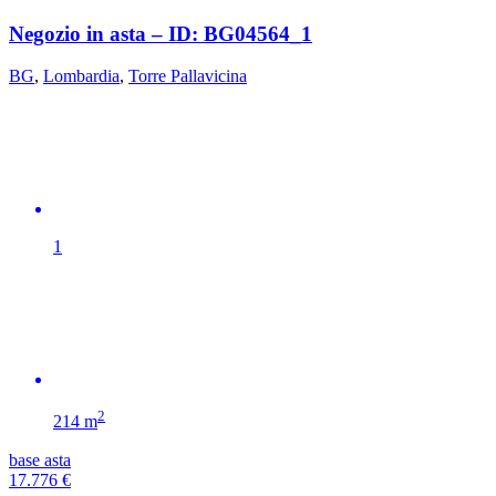
Negozio in asta – ID: BG04564_1
BG
,
Lombardia
,
Torre Pallavicina
1
2
214 m
base asta
17.776
€