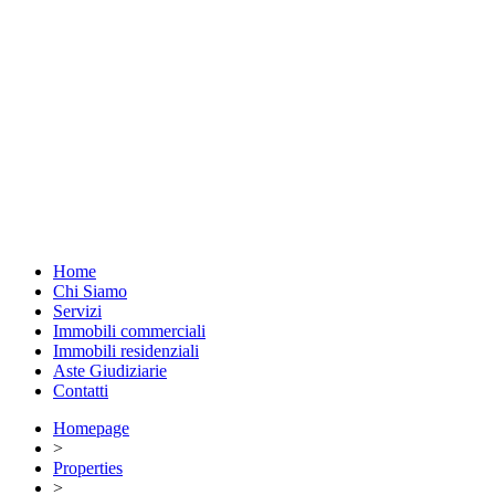
Home
Chi Siamo
Servizi
Immobili commerciali
Immobili residenziali
Aste Giudiziarie
Contatti
Homepage
>
Properties
>