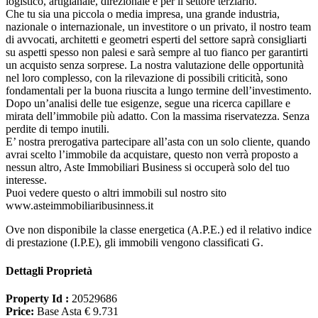
logistico, artigianale, direzionale e per il settore terziario.
Che tu sia una piccola o media impresa, una grande industria,
nazionale o internazionale, un investitore o un privato, il nostro team
di avvocati, architetti e geometri esperti del settore saprà consigliarti
su aspetti spesso non palesi e sarà sempre al tuo fianco per garantirti
un acquisto senza sorprese. La nostra valutazione delle opportunità
nel loro complesso, con la rilevazione di possibili criticità, sono
fondamentali per la buona riuscita a lungo termine dell’investimento.
Dopo un’analisi delle tue esigenze, segue una ricerca capillare e
mirata dell’immobile più adatto. Con la massima riservatezza. Senza
perdite di tempo inutili.
E’ nostra prerogativa partecipare all’asta con un solo cliente, quando
avrai scelto l’immobile da acquistare, questo non verrà proposto a
nessun altro, Aste Immobiliari Business si occuperà solo del tuo
interesse.
Puoi vedere questo o altri immobili sul nostro sito
www.asteimmobiliaribusinness.it
Ove non disponibile la classe energetica (A.P.E.) ed il relativo indice
di prestazione (I.P.E), gli immobili vengono classificati G.
Dettagli Proprietà
Property Id :
20529686
Price:
Base Asta € 9.731