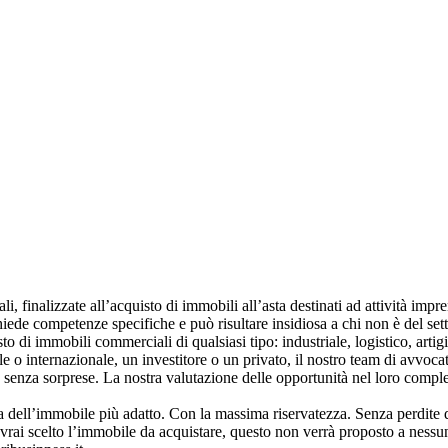
, finalizzate all’acquisto di immobili all’asta destinati ad attività impren
ede competenze specifiche e può risultare insidiosa a chi non è del sett
i immobili commerciali di qualsiasi tipo: industriale, logistico, artigian
 internazionale, un investitore o un privato, il nostro team di avvocati, 
 senza sorprese. La nostra valutazione delle opportunità nel loro comples
a dell’immobile più adatto. Con la massima riservatezza. Senza perdite d
avrai scelto l’immobile da acquistare, questo non verrà proposto a nessun