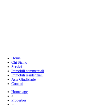
Home
Chi Siamo
Servizi
Immobili commerciali
Immobili residenziali
Aste Giudiziarie
Contatti
Homepage
>
Properties
>