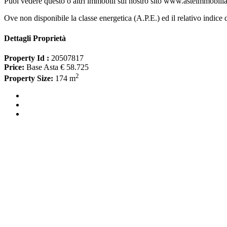
Puoi vedere questo o altri immobili sul nostro sito www.asteimmobilia
Ove non disponibile la classe energetica (A.P.E.) ed il relativo indice 
Dettagli Proprietà
Property Id :
20507817
Price:
Base Asta € 58.725
2
Property Size:
174 m