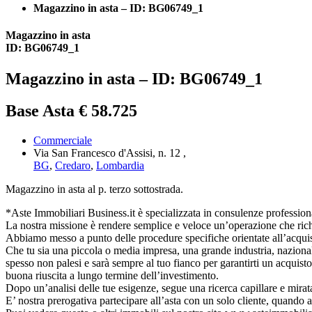
Magazzino in asta – ID: BG06749_1
Magazzino in asta
ID: BG06749_1
Magazzino in asta – ID: BG06749_1
Base Asta € 58.725
Commerciale
Via San Francesco d'Assisi, n. 12 ,
BG
,
Credaro
,
Lombardia
Magazzino in asta al p. terzo sottostrada.
*Aste Immobiliari Business.it è specializzata in consulenze professionali
La nostra missione è rendere semplice e veloce un’operazione che richi
Abbiamo messo a punto delle procedure specifiche orientate all’acquisto d
Che tu sia una piccola o media impresa, una grande industria, nazionale o
spesso non palesi e sarà sempre al tuo fianco per garantirti un acquisto
buona riuscita a lungo termine dell’investimento.
Dopo un’analisi delle tue esigenze, segue una ricerca capillare e mirat
E’ nostra prerogativa partecipare all’asta con un solo cliente, quando 