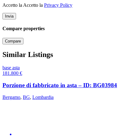
Accetto la Accetto la
Privacy Policy
Compare properties
Compare
Similar Listings
base asta
181.800
€
Porzione di fabbricato in asta – ID: BG03984
Bergamo
,
BG
,
Lombardia