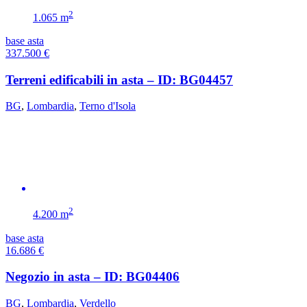
2
1.065 m
base asta
337.500
€
Terreni edificabili in asta – ID: BG04457
BG
,
Lombardia
,
Terno d'Isola
2
4.200 m
base asta
16.686
€
Negozio in asta – ID: BG04406
BG
,
Lombardia
,
Verdello