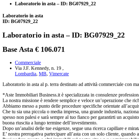
Laboratorio in asta – ID: BG07929_22
Laboratorio in asta
ID: BG07929_22
Laboratorio in asta – ID: BG07929_22
Base Asta € 106.071
Commerciale
Via J.F. Kennedy, n. 19 ,
Lombardia
,
MB
,
Vimercate
Laboratorio in asta al p. terra destinato ad attività commerciale con m
*Aste Immobiliari Business.it è specializzata in consulenze professionali
La nostra missione è rendere semplice e veloce un’operazione che richi
Abbiamo messo a punto delle procedure specifiche orientate all’acquisto d
Che tu sia una piccola o media impresa, una grande industria, nazionale o
spesso non palesi e sarà sempre al tuo fianco per garantirti un acquisto
buona riuscita a lungo termine dell’investimento.
Dopo un’analisi delle tue esigenze, segue una ricerca capillare e mirat
E’ nostra prerogativa partecipare all’asta con un solo cliente, quando 