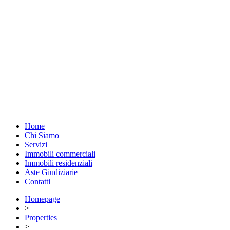
Home
Chi Siamo
Servizi
Immobili commerciali
Immobili residenziali
Aste Giudiziarie
Contatti
Homepage
>
Properties
>