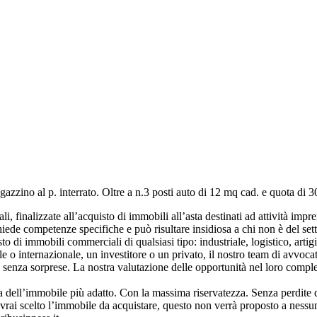
agazzino al p. interrato. Oltre a n.3 posti auto di 12 mq cad. e quota di
, finalizzate all’acquisto di immobili all’asta destinati ad attività impren
ede competenze specifiche e può risultare insidiosa a chi non è del sett
i immobili commerciali di qualsiasi tipo: industriale, logistico, artigian
 internazionale, un investitore o un privato, il nostro team di avvocati, 
 senza sorprese. La nostra valutazione delle opportunità nel loro comples
a dell’immobile più adatto. Con la massima riservatezza. Senza perdite d
avrai scelto l’immobile da acquistare, questo non verrà proposto a nessun