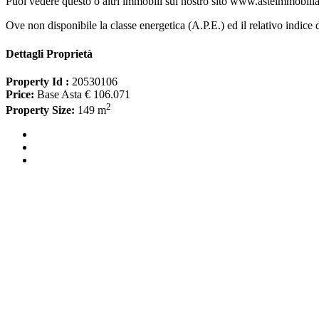
Puoi vedere questo o altri immobili sul nostro sito www.asteimmobilia
Ove non disponibile la classe energetica (A.P.E.) ed il relativo indice 
Dettagli Proprietà
Property Id :
20530106
Price:
Base Asta € 106.071
2
Property Size:
149 m