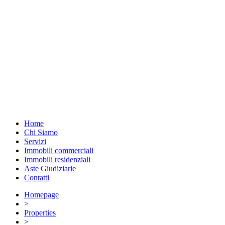
Home
Chi Siamo
Servizi
Immobili commerciali
Immobili residenziali
Aste Giudiziarie
Contatti
Homepage
>
Properties
>