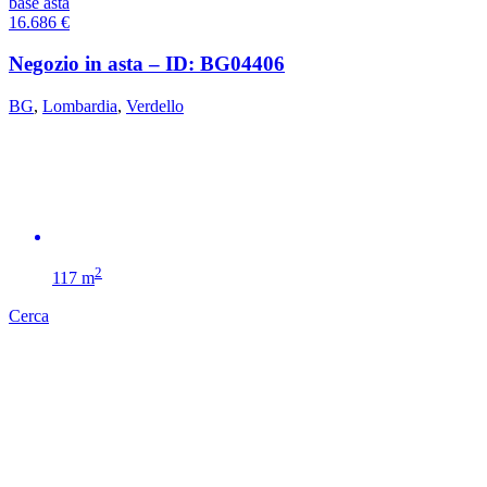
base asta
16.686
€
Negozio in asta – ID: BG04406
BG
,
Lombardia
,
Verdello
2
117 m
Cerca