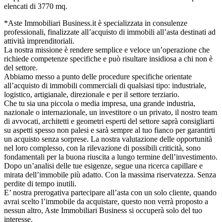
elencati di 3770 mq.
*Aste Immobiliari Business.it è specializzata in consulenze
professionali, finalizzate all’acquisto di immobili all’asta destinati ad
attività imprenditoriali.
La nostra missione è rendere semplice e veloce un’operazione che
richiede competenze specifiche e può risultare insidiosa a chi non è
del settore.
Abbiamo messo a punto delle procedure specifiche orientate
all’acquisto di immobili commerciali di qualsiasi tipo: industriale,
logistico, artigianale, direzionale e per il settore terziario.
Che tu sia una piccola o media impresa, una grande industria,
nazionale o internazionale, un investitore o un privato, il nostro team
di avvocati, architetti e geometri esperti del settore saprà consigliarti
su aspetti spesso non palesi e sarà sempre al tuo fianco per garantirti
un acquisto senza sorprese. La nostra valutazione delle opportunità
nel loro complesso, con la rilevazione di possibili criticità, sono
fondamentali per la buona riuscita a lungo termine dell’investimento.
Dopo un’analisi delle tue esigenze, segue una ricerca capillare e
mirata dell’immobile più adatto. Con la massima riservatezza. Senza
perdite di tempo inutili.
E’ nostra prerogativa partecipare all’asta con un solo cliente, quando
avrai scelto l’immobile da acquistare, questo non verrà proposto a
nessun altro, Aste Immobiliari Business si occuperà solo del tuo
interesse.