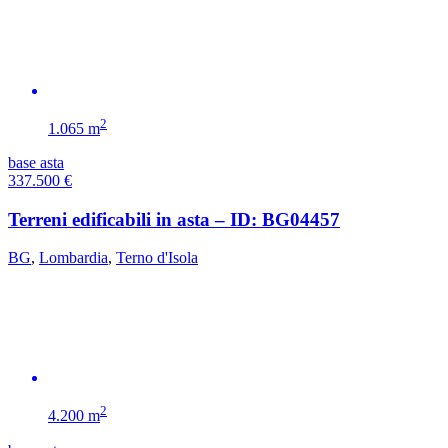
2
1.065 m
base asta
337.500
€
Terreni edificabili in asta – ID: BG04457
BG
,
Lombardia
,
Terno d'Isola
2
4.200 m