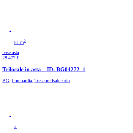
2
81 m
base asta
28.477
€
Trilocale in asta – ID: BG04272_1
BG
,
Lombardia
,
Trescore Balneario
2