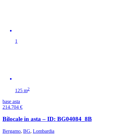
1
2
125 m
base asta
214.704
€
Bilocale in asta – ID: BG04084_8B
Bergamo
,
BG
,
Lombardia