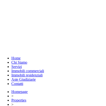
Home
Chi Siamo
Servizi
Immobili commerciali
Immobili residenziali
Aste Giudiziarie
Contatti
Homepage
>
Properties
>