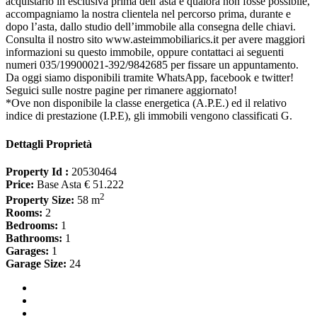
acquistarlo in esclusiva prima dell’asta e qualora non fosse possibile,
accompagniamo la nostra clientela nel percorso prima, durante e
dopo l’asta, dallo studio dell’immobile alla consegna delle chiavi.
Consulta il nostro sito www.asteimmobiliarics.it per avere maggiori
informazioni su questo immobile, oppure contattaci ai seguenti
numeri 035/19900021-392/9842685 per fissare un appuntamento.
Da oggi siamo disponibili tramite WhatsApp, facebook e twitter!
Seguici sulle nostre pagine per rimanere aggiornato!
*Ove non disponibile la classe energetica (A.P.E.) ed il relativo
indice di prestazione (I.P.E), gli immobili vengono classificati G.
Dettagli Proprietà
Property Id :
20530464
Price:
Base Asta € 51.222
2
Property Size:
58 m
Rooms:
2
Bedrooms:
1
Bathrooms:
1
Garages:
1
Garage Size:
24